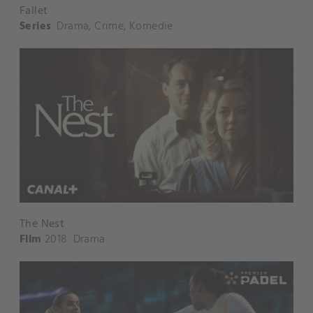
Fallet
Series
Drama
,
Crime
,
Komedie
The Nest
Film
2018
Drama