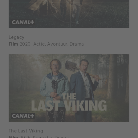
Legacy
Film
2020
Actie
,
Avontuur
,
Drama
The Last Viking