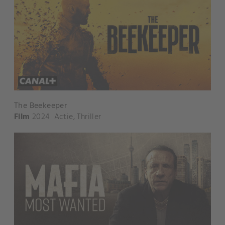
The Beekeeper
Film
2024
Actie
,
Thriller