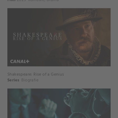
Film
2025
Komedie
,
Drama
Shakespeare: Rise of a Genius
Series
Biografie