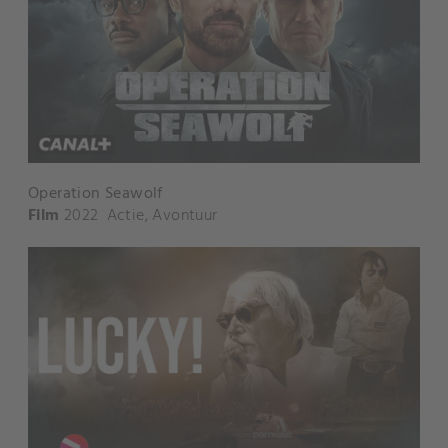
Operation Seawolf
Film
2022
Actie
,
Avontuur