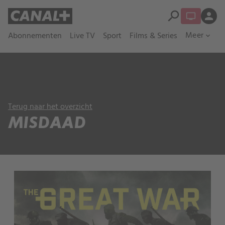
search
person
Meer
Abonnementen
Live TV
Sport
Films & Series
expand_more
Terug naar het overzicht
MISDAAD