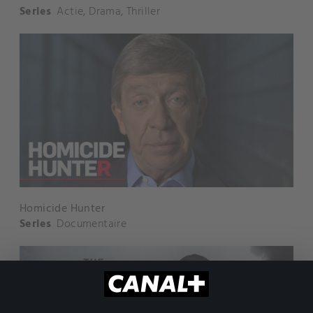
Series
Actie
,
Drama
,
Thriller
Homicide Hunter
Series
Documentaire