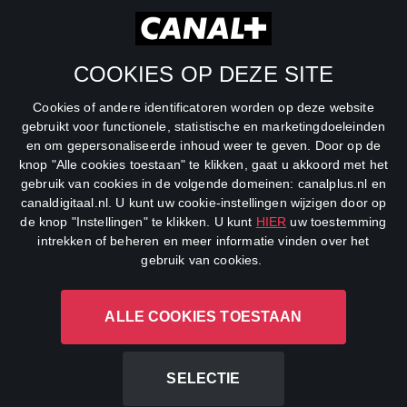
RTL Z
SBS6
COOKIES OP DEZE SITE
Net5
Cookies of andere identificatoren worden op deze website
Veronica
gebruikt voor functionele, statistische en marketingdoeleinden
en om gepersonaliseerde inhoud weer te geven. Door op de
DreamWorks Channel
knop "Alle cookies toestaan" te klikken, gaat u akkoord met het
gebruik van cookies in de volgende domeinen: canalplus.nl en
canaldigitaal.nl. U kunt uw cookie-instellingen wijzigen door op
de knop "Instellingen" te klikken. U kunt
HIER
uw toestemming
intrekken of beheren en meer informatie vinden over het
gebruik van cookies.
ALLE COOKIES TOESTAAN
CANAL+ Luxembourg S. à r.l., Rue Albert Borschette 4, L-1246
Luxembourg R.C.S.
Luxembourg: B 87.905
SELECTIE
All rights reserved