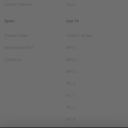
CANAL+ Zakelijk
Sport
Sport
Live TV
Premier Padel
CANAL+ Action
Nederlands elftal
NPO 1
Schaatsen
NPO 2
NPO 3
RTL 4
RTL 5
RTL 7
RTL 8