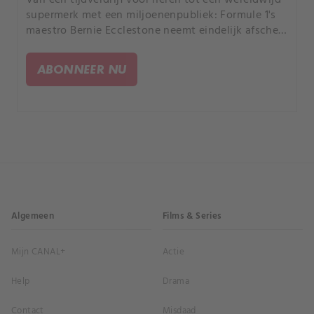
supermerk met een miljoenenpubliek: Formule 1's
maestro Bernie Ecclestone neemt eindelijk afscheid
in stijl.
ABONNEER NU
Algemeen
Films & Series
Mijn CANAL+
Actie
Help
Drama
Contact
Misdaad