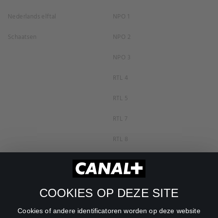
Nederlands elftal
NPO 1
Schaatsen
NPO 2
NPO 3
RTL 4
RTL 5
RTL 7
RTL 8
RTL Z
SBS6
COOKIES OP DEZE SITE
Net5
Cookies of andere identificatoren worden op deze website