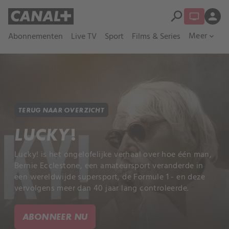
search
person
Meer
Abonnementen
Live TV
Sport
Films & Series
expand_more
TERUG NAAR OVERZICHT
LUCKY!
Lucky! is het ongelofelijke verhaal over hoe één man,
Bernie Ecclestone, een amateursport veranderde in
een wereldwijde supersport, de Formule 1 - en deze
vervolgens meer dan 40 jaar lang controleerde.
ABONNEER NU