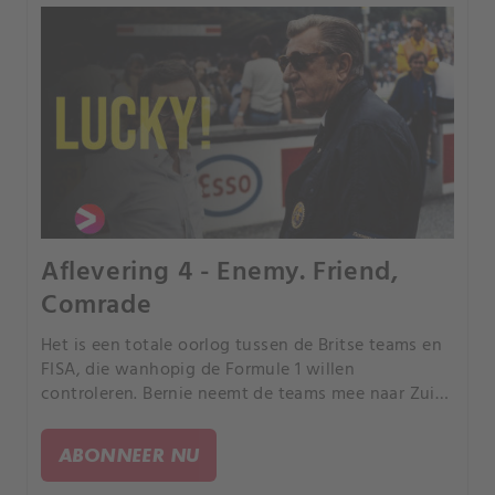
Aflevering 4 - Enemy. Friend,
Comrade
Het is een totale oorlog tussen de Britse teams en
FISA, die wanhopig de Formule 1 willen
controleren. Bernie neemt de teams mee naar Zuid-
Afrika om te bewijzen dat zij de enigen zijn die een
race kunnen organiseren.
ABONNEER NU