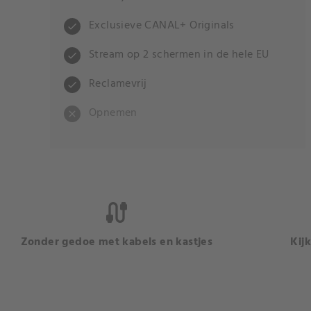
Exclusieve CANAL+ Originals
check
Stream op 2 schermen in de hele EU
check
Reclamevrij
check
Opnemen
close
cable
Zonder gedoe met kabels en kastjes
Kij