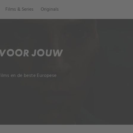
Films & Series
Originals
 VOOR JOUW
System.Collections.Generic.Li
films en de beste Europese