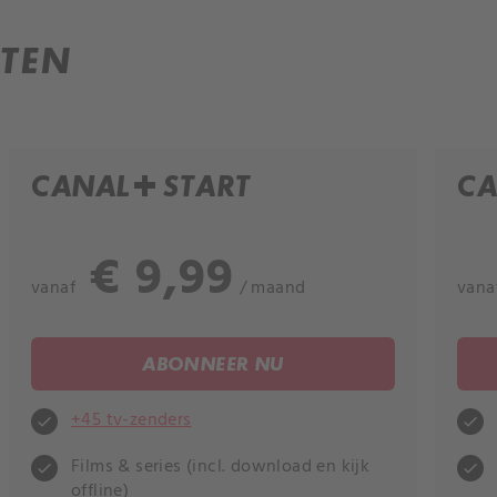
TEN
CANAL+ START
CA
€ 9,99
vanaf
/ maand
vana
ABONNEER NU
+45 tv-zenders
check
check
Films & series (incl. download en kijk
check
check
offline)