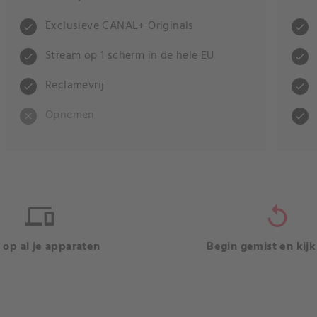
Exclusieve CANAL+ Originals
check
check
Stream op 1 scherm in de hele EU
check
check
Reclamevrij
check
check
Opnemen
close
check
devices
replay
k op al je apparaten
Begin gemist en kijk