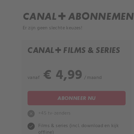
CANAL+ ABONNEMEN
Er zijn geen slechte keuzes!
CANAL+ FILMS & SERIES
€ 4,99
vanaf
/ maand
ABONNEER NU
+45 tv-zenders
close
Films & series (incl. download en kijk
check
offline)