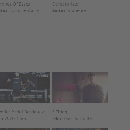
tches Of Essex
Detectorists
ries
Documentaire
Series
Komedie
Premier Padel Bordeaux: Highlights Vrouwenfinale
3 Thing
lm
2026
Sport
Film
Drama
,
Thriller