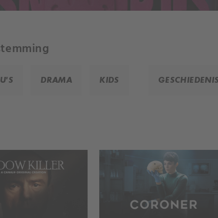
 stemming
U'S
DRAMA
KIDS
GESCHIEDENI