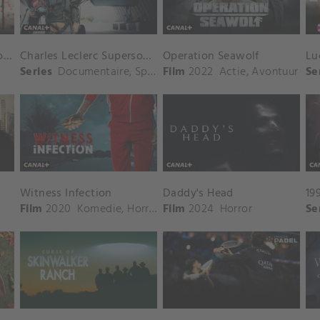
Premier Padel Italy Major: Vrouwenfinale
Charles Leclerc Supersonic
Operation Seawolf
Lu
Series
Documentaire
,
Sport
Film
2022
Actie
,
Avontuur
Se
Witness Infection
Daddy's Head
19
Film
2020
Komedie
,
Horror
Film
2024
Horror
Se