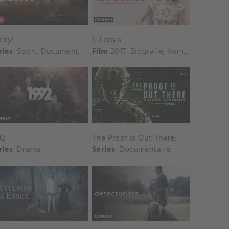
cky!
I, Tonya
ries
Sport
,
Documentaire
Film
2017
Biografie
,
Komedie
,
Drama
92
The Proof Is Out There: Military Mysteries
ries
Drama
Series
Documentaire