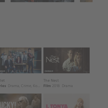
llet
The Nest
ries
Drama
,
Crime
,
Komedie
Film
2018
Drama