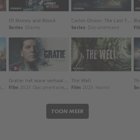
Of Money and Blood
Carlos Ghosn: The Last Flight
Bl
Series
Drama
Series
Documentaire
Fi
Gratie: het ware verhaal van Frank Masmeijer
The Well
Th
r
,
Drama
Film
2023
,
Komedie
Documentaire
,
Crime
Film
2023
Horror
Se
TOON MEER