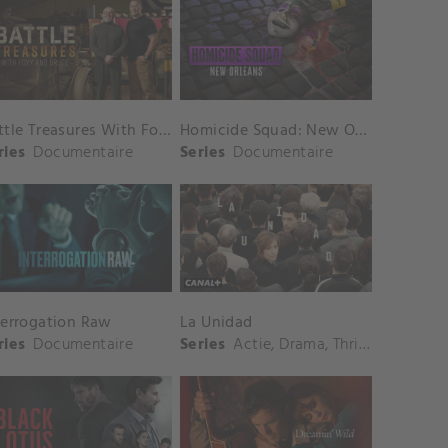
Battle Treasures With Foxy and Bruce
Homicide Squad: New Orleans
ries
Documentaire
Series
Documentaire
terrogation Raw
La Unidad
ries
Documentaire
Series
Actie
,
Drama
,
Thriller