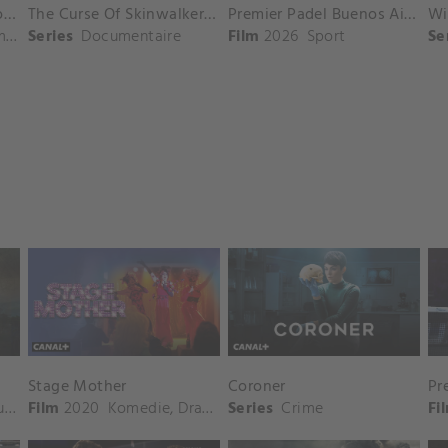
10 Things We Should Do Before We Break Up
The Curse Of Skinwalker Ranch
Premier Padel Buenos Aires: Mannenfinale
Wi
ek
Series
Documentaire
Film
2026
Sport
Se
Stage Mother
Coroner
r
,
Drama
Film
2020
Komedie
,
Drama
Series
Crime
Fi