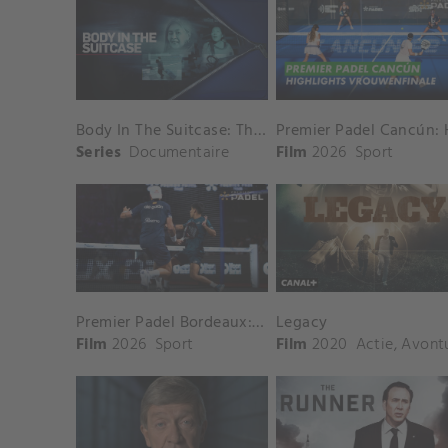
Body In The Suitcase: The Murder of Deborah Chong
Series
Documentaire
Film
2026
Sport
Premier Padel Bordeaux: Highlights Mannenfinale
Legacy
Film
2026
Sport
Film
2020
Actie
,
Avontuu