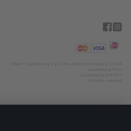
CANAL+ Luxembourg S. à r.l., Rue Albert Borschette 4, L-1246
Luxembourg R.C.S.
Luxembourg: B 87.905
All rights reserved