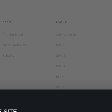
Sport
Live TV
Premier Padel
CANAL+ Action
Nederlands elftal
NPO 1
Schaatsen
NPO 2
NPO 3
RTL 4
RTL 5
RTL 7
RTL 8
 SITE