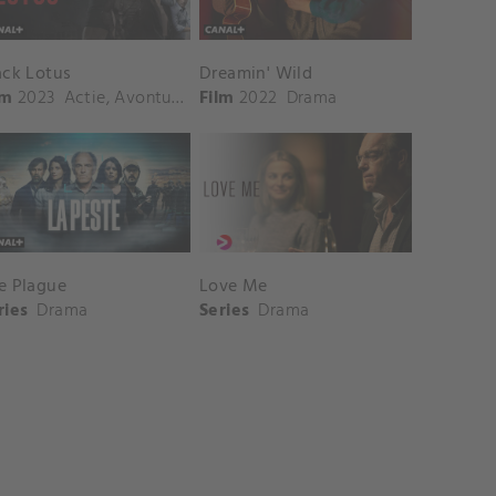
ack Lotus
Dreamin' Wild
lm
2023
Actie
,
Avontuur
,
Thriller
Film
2022
,
Crime
Drama
e Plague
Love Me
ries
Drama
Series
Drama