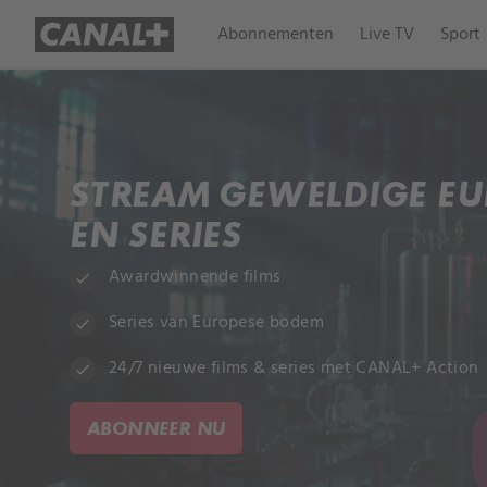
Abonnementen
Live TV
Sport
STREAM GEWELDIGE EU
EN SERIES
Awardwinnende films
check
Series van Europese bodem
check
24/7 nieuwe films & series met CANAL+ Action
check
ABONNEER NU