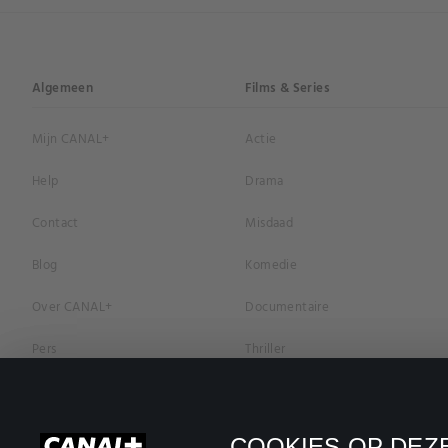
Algemeen
Films & Series
Mijn CANAL+
Actie
Help
Drama
Contact
Misdaad
Blog
Komedie
Over CANAL+
Documentaire
Pers
Thriller
Vacatures
Geschiedenis
Privacybeleid
Romantiek
COOKIES OP DEZE