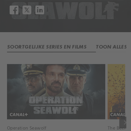
SOORTGELIJKE SERIES EN FILMS
TOON ALLES
keyboard_arrow_right
Operation Seawolf
The Beeke