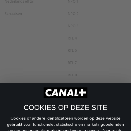
Nederlands elftal
NPO 1
Schaatsen
NPO 2
NPO 3
RTL 4
RTL 5
RTL 7
RTL 8
RTL Z
SBS6
COOKIES OP DEZE SITE
Net5
Cookies of andere identificatoren worden op deze website
Veronica
gebruikt voor functionele, statistische en marketingdoeleinden
en om gepersonaliseerde inhoud weer te geven. Door op de