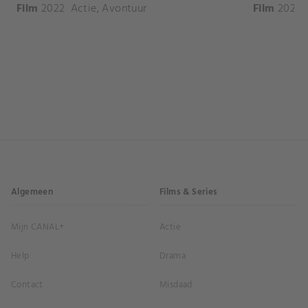
Film
2022
Actie
,
Avontuur
Film
2024
Algemeen
Films & Series
Mijn CANAL+
Actie
Help
Drama
Contact
Misdaad