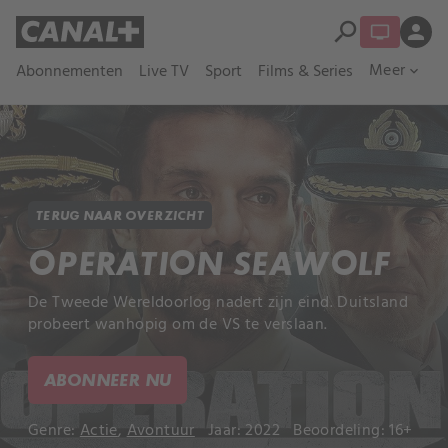
search
person
Meer
Abonnementen
Live TV
Sport
Films & Series
expand_more
TERUG NAAR OVERZICHT
OPERATION SEAWOLF
De Tweede Wereldoorlog nadert zijn eind. Duitsland
probeert wanhopig om de VS te verslaan.
ABONNEER NU
Genre:
Actie
,
Avontuur
Jaar: 2022
Beoordeling: 16+