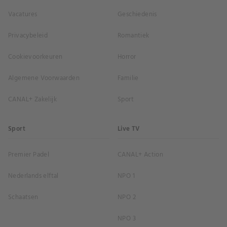
Vacatures
Geschiedenis
Privacybeleid
Romantiek
Cookievoorkeuren
Horror
Algemene Voorwaarden
Familie
CANAL+ Zakelijk
Sport
Sport
Live TV
Premier Padel
CANAL+ Action
Nederlands elftal
NPO 1
Schaatsen
NPO 2
NPO 3