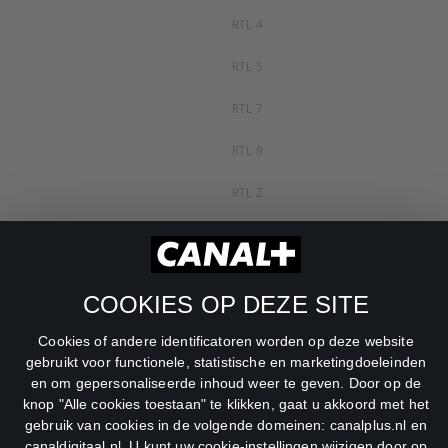
RTL 4
RTL 5
RTL 7
RTL 8
RTL Z
SBS6
Net5
COOKIES OP DEZE SITE
Veronica
Cookies of andere identificatoren worden op deze website
DreamWorks Channel
gebruikt voor functionele, statistische en marketingdoeleinden
en om gepersonaliseerde inhoud weer te geven. Door op de
knop "Alle cookies toestaan" te klikken, gaat u akkoord met het
gebruik van cookies in de volgende domeinen: canalplus.nl en
canaldigitaal.nl. U kunt uw cookie-instellingen wijzigen door op