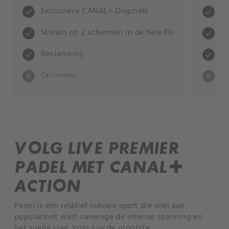
Exclusieve CANAL+ Originals
Ex
check
check
Stream op 2 schermen in de hele EU
St
check
check
Reclamevrij
Re
check
check
Opnemen
O
close
close
VOLG LIVE PREMIER
PADEL MET CANAL+
ACTION
Padel is een relatief nieuwe sport die snel aan
populariteit wint vanwege de intense spanning en
het snelle spel. Volg live de grootste