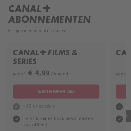
CANAL+
ABONNEMENTEN
Er zijn geen slechte keuzes!
CANAL+ FILMS &
CAN
SERIES
€ 4,99
vanaf
/ maand
vanaf
ABONNEER NU
+45 tv-zenders
+4
close
check
keyboard_arrow_right
Films & series (incl. download en
Fi
check
check
kijk offline)
ki