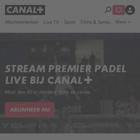
search
person
Meer
Abonnementen
Live TV
Sport
Films & Series
expand_more
STREAM PREMIER PADEL
LIVE BIJ CANAL+​
Meer dan 45 tv-zenders, films en series.
ABONNEER NU