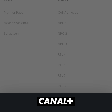
Sport
Live TV
Premier Padel
CANAL+ Action
Nederlands elftal
NPO 1
Schaatsen
NPO 2
NPO 3
RTL 4
RTL 5
RTL 7
RTL 8
RTL Z
SBS6