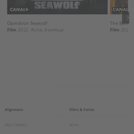
keyboard_arrow_right
Operation Seawolf
The Beeke
Film
2022
Actie
,
Avontuur
Film
2024
Algemeen
Films & Series
Mijn CANAL+
Actie