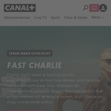
search
person
Meer
Abonnementen
Live TV
Sport
Films & Series
expand_more
TERUG NAAR OVERZICHT
FAST CHARLIE
Charlie Swift werkt al twintig jaar als
probleemoplosser en huurmoordenaar voor de ouder
wordende maffiabaas Stan. Wanneer de
meedogenloze gangster Beggar Mercado besluit Stan
en zijn mensen uit de weg te ruimen, blijft Charlie als
enige overlevende achter.