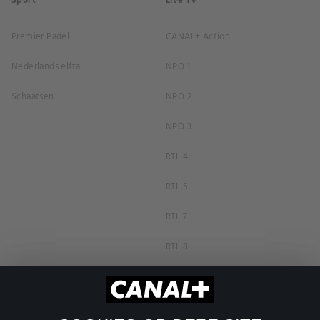
Sport
Live TV
Premier Padel
CANAL+ Action
Nederlands elftal
NPO 1
Schaatsen
NPO 2
NPO 3
RTL 4
RTL 5
RTL 7
RTL 8
RTL Z
SBS6