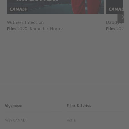
keyboard_arrow_right
Witness Infection
Daddy's H
Film
2020
Komedie
,
Horror
Film
2024
Algemeen
Films & Series
Mijn CANAL+
Actie