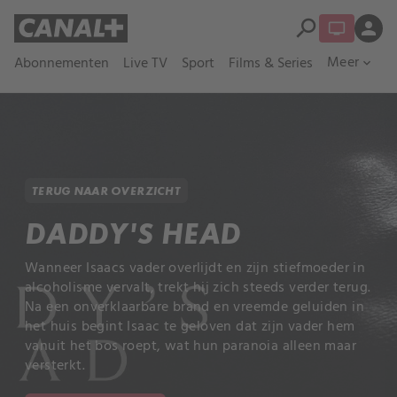
search
person
Meer
Abonnementen
Live TV
Sport
Films & Series
expand_more
TERUG NAAR OVERZICHT
DADDY'S HEAD
Wanneer Isaacs vader overlijdt en zijn stiefmoeder in
alcoholisme vervalt, trekt hij zich steeds verder terug.
Na een onverklaarbare brand en vreemde geluiden in
het huis begint Isaac te geloven dat zijn vader hem
vanuit het bos roept, wat hun paranoia alleen maar
versterkt.