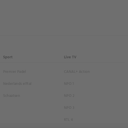
Sport
Live TV
Premier Padel
CANAL+ Action
Nederlands elftal
NPO 1
Schaatsen
NPO 2
NPO 3
RTL 4