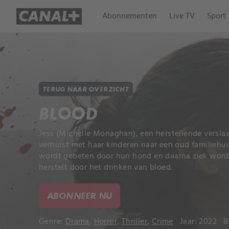
Abonnementen
Live TV
Sport
TERUG NAAR OVERZICHT
BLOOD
Jess (Michelle Monaghan), een herstellende versla
verhuist met haar kinderen naar een oud familieh
wordt gebeten door hun hond en daarna ziek wordt,
herstelt door het drinken van bloed.
ABONNEER NU
Genre:
Drama
,
Horror
,
Thriller
,
Crime
Jaar: 2022
B