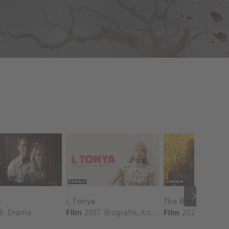
keyboard_arrow_right
t
I, Tonya
The Beekeeper
8
Drama
Film
2017
Biografie
,
Komedie
Film
,
Drama
2024
Actie
,