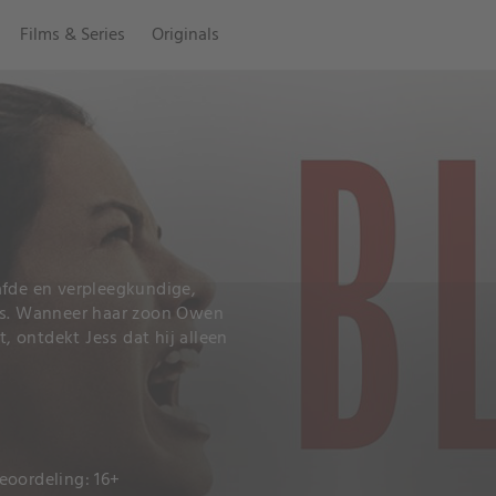
Films & Series
Originals
afde en verpleegkundige,
uis. Wanneer haar zoon Owen
 ontdekt Jess dat hij alleen
eoordeling: 16+