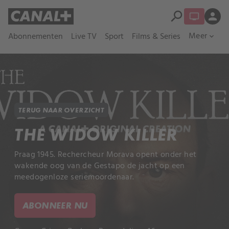
search
person
Meer
Abonnementen
Live TV
Sport
Films & Series
expand_more
TERUG NAAR OVERZICHT
THE WIDOW KILLER
Praag 1945. Rechercheur Morava opent onder het
wakende oog van de Gestapo de jacht op een
meedogenloze seriemoordenaar.
ABONNEER NU