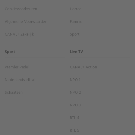
Cookievoorkeuren
Horror
Algemene Voorwaarden
Familie
CANAL+ Zakelijk
Sport
Sport
Live TV
Premier Padel
CANAL+ Action
Nederlands elftal
NPO 1
Schaatsen
NPO 2
NPO 3
RTL 4
RTL 5