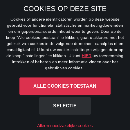
SBS6
COOKIES OP DEZE SITE
Net5
Cookies of andere identificatoren worden op deze website
Veronica
gebruikt voor functionele, statistische en marketingdoeleinden
en om gepersonaliseerde inhoud weer te geven. Door op de
DreamWorks Channel
knop "Alle cookies toestaan" te klikken, gaat u akkoord met het
gebruik van cookies in de volgende domeinen: canalplus.nl en
canaldigitaal.nl. U kunt uw cookie-instellingen wijzigen door op
de knop "Instellingen" te klikken. U kunt
HIER
uw toestemming
intrekken of beheren en meer informatie vinden over het
gebruik van cookies.
ALLE COOKIES TOESTAAN
CANAL+ Luxembourg S. à r.l., Rue Albert Borschette 4, L-1246
Luxembourg R.C.S.
Luxembourg: B 87.905
SELECTIE
All rights reserved
Alleen noodzakelijke cookies