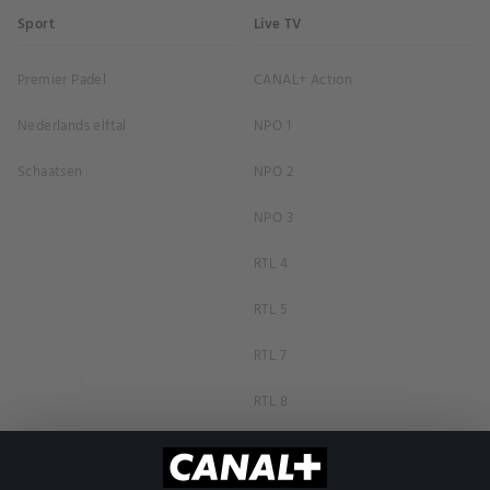
Sport
Live TV
Premier Padel
CANAL+ Action
Nederlands elftal
NPO 1
Schaatsen
NPO 2
NPO 3
RTL 4
RTL 5
RTL 7
RTL 8
RTL Z