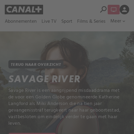
search
person
Meer
Abonnementen
Live TV
Sport
Films & Series
expand_more
TERUG NAAR OVERZICHT
SAVAGE RIVER
Savage River is een aangrijpend misdaaddrama met
de voor een Golden Globe genomineerde Katherine
Langford als Miki Anderson die na tien jaar
gevangenisstraf terugkeert naar haar geboortestad,
vastbesloten om eindelijk verder te gaan met haar
leven.