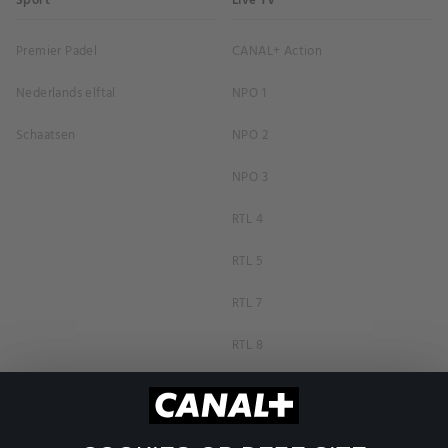
Sport
Live TV
Premier Padel
CANAL+ Action
Nederlands elftal
NPO 1
Schaatsen
NPO 2
NPO 3
RTL 4
RTL 5
RTL 7
RTL 8
RTL Z
SBS6