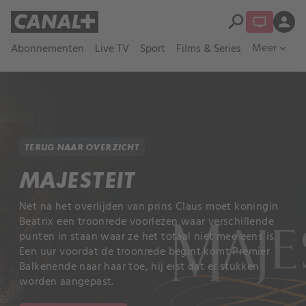
search
person
Meer
Abonnementen
Live TV
Sport
Films & Series
expand_more
TERUG NAAR OVERZICHT
MAJESTEIT
Net na het overlijden van prins Claus moet koningin
Beatrix een troonrede voorlezen waar verschillende
punten in staan waar ze het totaal niet mee eens is.
Een uur voordat de troonrede begint komt Premier
Balkenende naar haar toe, hij eist dat er stukken
worden aangepast.