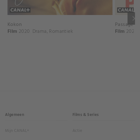
keyboard_arrow_right
Kokon
Passages
Film
2020
Drama
,
Romantiek
Film
2023
Algemeen
Films & Series
Mijn CANAL+
Actie