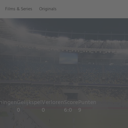
Films & Series
Originals
ningen
Gelijkspel
Verloren
Score
Punten
0
0
6:0
9