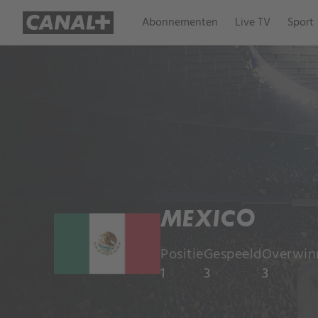
Abonnementen
Live TV
Sport
MEXICO
Positie
Gespeeld
Overwin
1
3
3