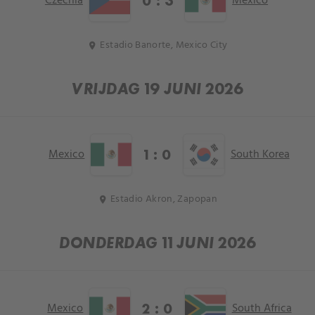
Czechia
Mexico
0 : 3
Estadio Banorte, Mexico City
location_on
VRIJDAG 19 JUNI 2026
Mexico
South Korea
1 : 0
Estadio Akron, Zapopan
location_on
DONDERDAG 11 JUNI 2026
Mexico
South Africa
2 : 0