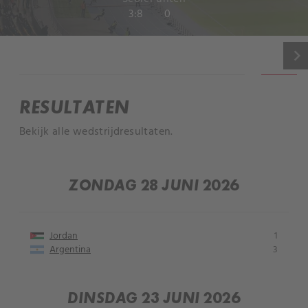
3:8
0
keyboard_arrow_right
INFORMATIE
RESULTATEN
Bekijk alle wedstrijdresultaten.
ZONDAG 28 JUNI 2026
Jordan
1
Argentina
3
DINSDAG 23 JUNI 2026