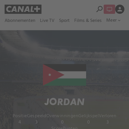
search
person
Meer
Abonnementen
Live TV
Sport
Films & Series
expand_more
JORDAN
Positie
Gespeeld
Overwinningen
Gelijkspel
Verloren
4
3
0
0
3
Score
Punten