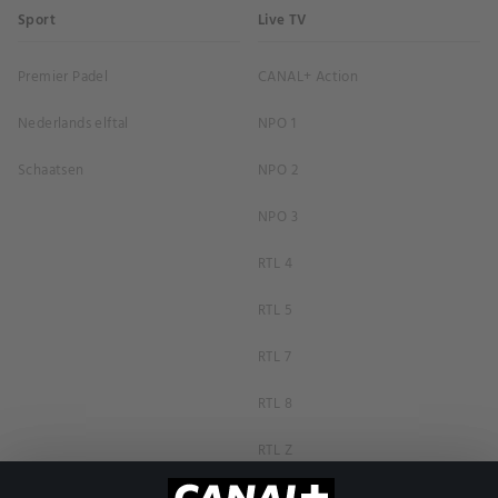
Sport
Live TV
Premier Padel
CANAL+ Action
Nederlands elftal
NPO 1
Schaatsen
NPO 2
NPO 3
RTL 4
RTL 5
RTL 7
RTL 8
RTL Z
SBS6