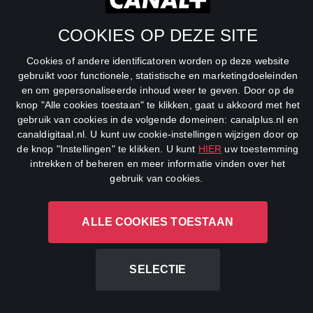
Net5
COOKIES OP DEZE SITE
Veronica
Cookies of andere identificatoren worden op deze website
gebruikt voor functionele, statistische en marketingdoeleinden
DreamWorks Channel
en om gepersonaliseerde inhoud weer te geven. Door op de
knop "Alle cookies toestaan" te klikken, gaat u akkoord met het
gebruik van cookies in de volgende domeinen: canalplus.nl en
canaldigitaal.nl. U kunt uw cookie-instellingen wijzigen door op
de knop "Instellingen" te klikken. U kunt
HIER
uw toestemming
intrekken of beheren en meer informatie vinden over het
gebruik van cookies.
CANAL+ Luxembourg S. à r.l., Rue Albert Borschette 4, L-1246
ALLE COOKIES TOESTAAN
Luxembourg R.C.S.
Luxembourg: B 87.905
All rights reserved
SELECTIE