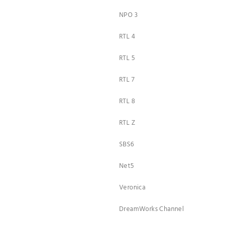
NPO 3
RTL 4
RTL 5
RTL 7
RTL 8
RTL Z
SBS6
Net5
Veronica
DreamWorks Channel