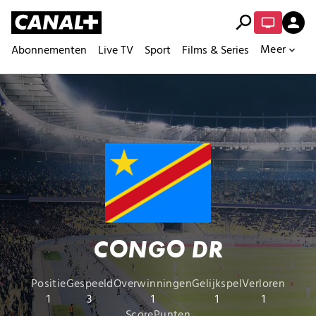
search
person
Meer
Abonnementen
Live TV
Sport
Films & Series
expand_more
CONGO DR
Positie
Gespeeld
Overwinningen
Gelijkspel
Verloren
1
3
1
1
1
Score
Punten