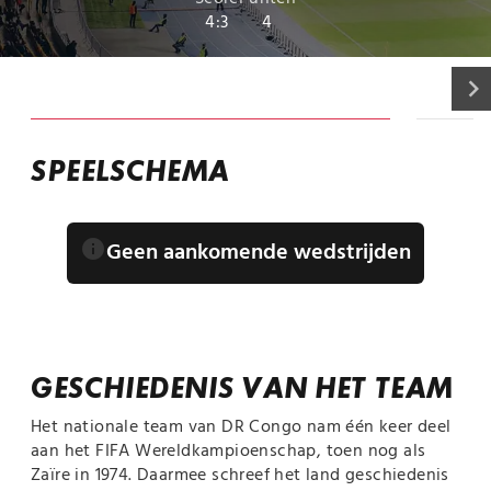
4:3
4
keyboard_arrow_right
INFORMATIE
SPEELSCHEMA
info
Geen aankomende wedstrijden
GESCHIEDENIS VAN HET TEAM
Het nationale team van DR Congo nam één keer deel
aan het FIFA Wereldkampioenschap, toen nog als
Zaïre in 1974. Daarmee schreef het land geschiedenis