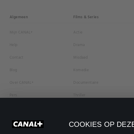
Algemeen
Films & Series
Mijn CANAL+
Actie
Help
Drama
Contact
Misdaad
Blog
Komedie
Over CANAL+
Documentaire
Pers
Thriller
Vacatures
Geschiedenis
Privacybeleid
Romantiek
COOKIES OP DEZE
Cookievoorkeuren
Horror