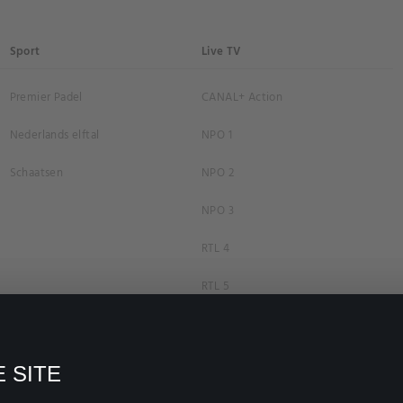
Sport
Live TV
Premier Padel
CANAL+ Action
Nederlands elftal
NPO 1
Schaatsen
NPO 2
NPO 3
RTL 4
RTL 5
RTL 7
RTL 8
 SITE
RTL Z