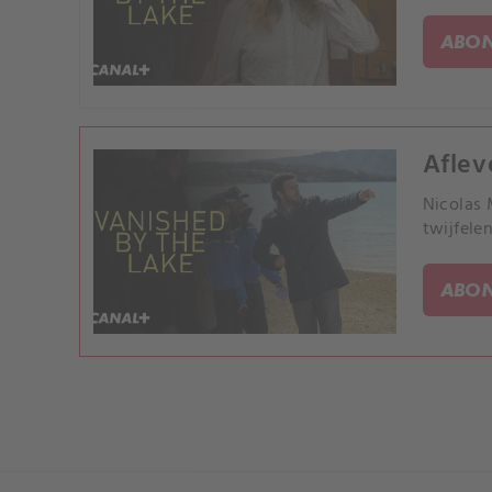
ABON
Aflev
Nicolas 
twijfele
ABON