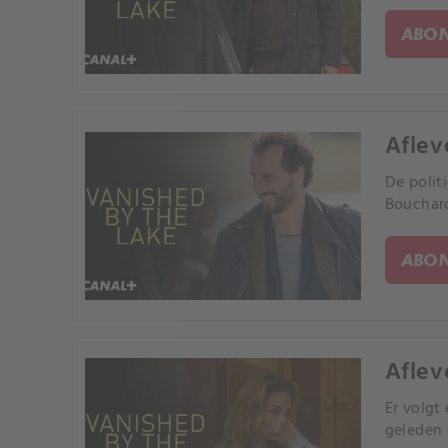
ABON
Aflev
De polit
Bouchard
ABON
Aflev
Er volgt
geleden 