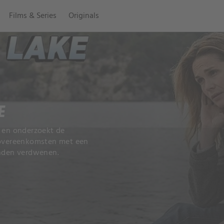
Films & Series
Originals
E
s en onderzoekt de
l overeenkomsten met een
enden verdwenen.