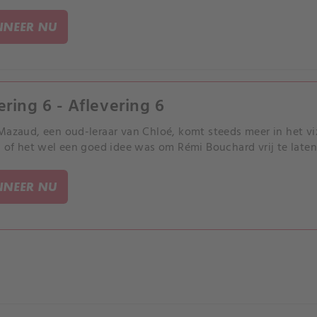
NEER NU
ering 6 - Aflevering 6
Mazaud, een oud-leraar van Chloé, komt steeds meer in het vizi
n of het wel een goed idee was om Rémi Bouchard vrij te laten
NEER NU