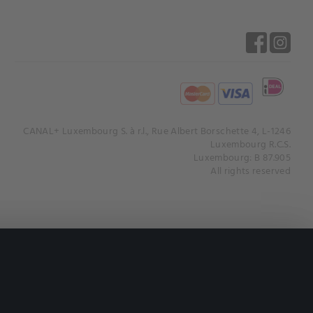
CANAL+ Luxembourg S. à r.l., Rue Albert Borschette 4, L-1246
Luxembourg R.C.S.
Luxembourg: B 87.905
All rights reserved