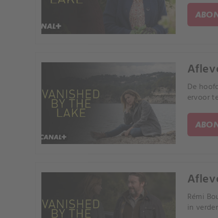
ABON
Aflev
De hoofd
ervoor t
ABON
Aflev
Rémi Bou
in verden