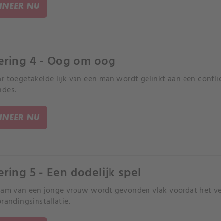
NEER NU
ering 4 - Oog om oog
r toegetakelde lijk van een man wordt gelinkt aan een confl
ndes.
NEER NU
ering 5 - Een dodelijk spel
aam van een jonge vrouw wordt gevonden vlak voordat het ve
brandingsinstallatie.