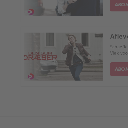
ABON
Aflev
Schaeffe
Vlak voo
ABON