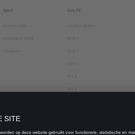
Sport
Live TV
Premier Padel
CANAL+ Action
Nederlands elftal
NPO 1
Schaatsen
NPO 2
NPO 3
RTL 4
RTL 5
RTL 7
RTL 8
 SITE
RTL Z
n worden op deze website gebruikt voor functionele, statistische en 