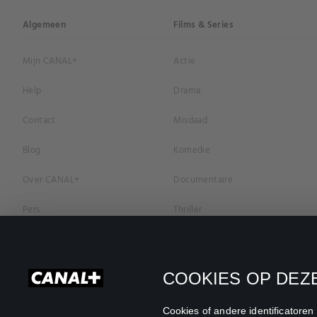
Algemeen
Films & Series
Mijn CANAL+
Actie
Help
Drama
Contact
Misdaad
Blog
Komedie
Over CANAL+
Documentaire
Pers
Thriller
Vacatures
Geschiedenis
Privacybeleid
Romantiek
COOKIES OP DEZE
Cookievoorkeuren
Horror
Cookies of andere identificatore