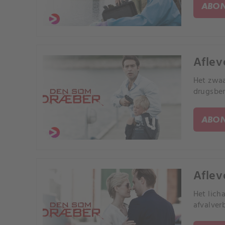
ABON
Aflev
Het zwaa
drugsbe
ABON
Aflev
Het lich
afvalver