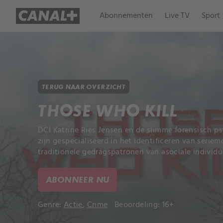
Abonnementen
Live TV
Sport
TERUG NAAR OVERZICHT
THOSE WHO KILL
DCI Katrine Ries Jensen en de slimme forensisch p
zijn gespecialiseerd in het identificeren van serie
traditionele gedragspatronen van asociale individ
ABONNEER NU
Genre:
Actie
,
Crime
Beoordeling: 16+