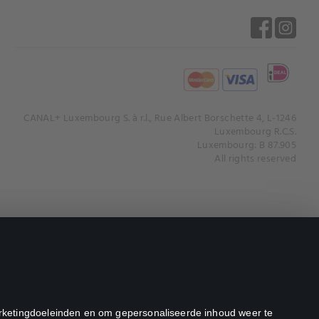
CANAL+ Luxembourg S. à r.l., Rue Albert Borschette 4, L-1246
Luxembourg R.C.S.
Luxembourg: B 87.905
All rights reserved
marketingdoeleinden en om gepersonaliseerde inhoud weer te