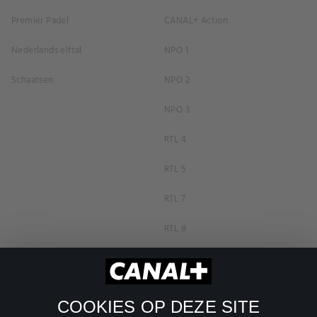
Premier Padel
CANAL+ Action
Nederlands elftal
NPO 1
Schaatsen
NPO 2
NPO 3
RTL 4
RTL 5
RTL 7
RTL 8
RTL Z
SBS6
COOKIES OP DEZE SITE