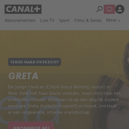
search
person
Meer
Abonnementen
Live TV
Sport
Films & Series
expand_more
TERUG NAAR OVERZICHT
GRETA
De jonge Frances (Chloë Grace Moretz) woont in
New York met haar beste vriendin, maar mist haar net
overleden moeder. Wanneer ze op een dag de oudere
weduwe Greta (Isabelle Huppert) ontmoet, ontstaat
er een ongewone, intieme vriendschap.
ABONNEER NU