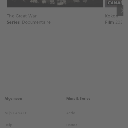
keyboard_arrow_right
The Great War
Kokon
Series
Documentaire
Film
2020
Algemeen
Films & Series
Mijn CANAL+
Actie
Help
Drama