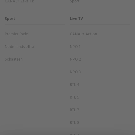
CANAL+ Zakelijk
Sport
Sport
Live TV
Premier Padel
CANAL+ Action
Nederlands elftal
NPO 1
Schaatsen
NPO 2
NPO 3
RTL 4
RTL 5
RTL 7
RTL 8