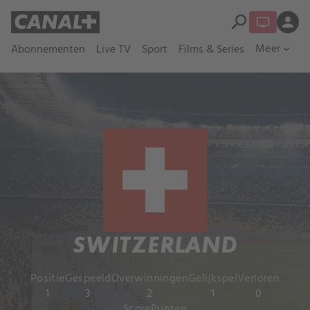
search
person
Meer
Abonnementen
Live TV
Sport
Films & Series
expand_more
SWITZERLAND
Positie
Gespeeld
Overwinningen
Gelijkspel
Verloren
1
3
2
1
0
Score
Punten