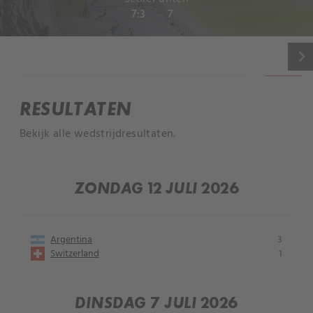
7:3
7
keyboard_arrow_right
INFORMATIE
RESULTATEN
Bekijk alle wedstrijdresultaten.
ZONDAG 12 JULI 2026
Argentina
3
Switzerland
1
DINSDAG 7 JULI 2026