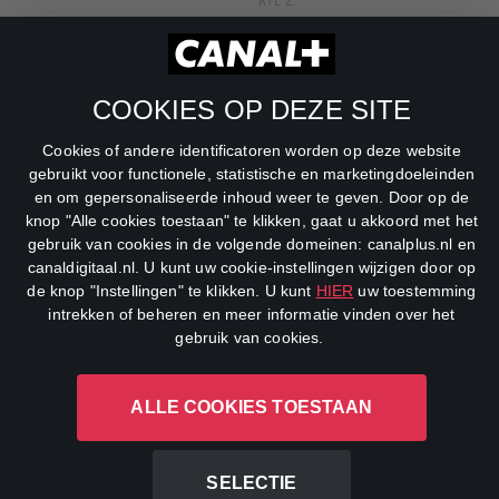
RTL Z
SBS6
Net5
COOKIES OP DEZE SITE
Veronica
Cookies of andere identificatoren worden op deze website
gebruikt voor functionele, statistische en marketingdoeleinden
DreamWorks Channel
en om gepersonaliseerde inhoud weer te geven. Door op de
knop "Alle cookies toestaan" te klikken, gaat u akkoord met het
gebruik van cookies in de volgende domeinen: canalplus.nl en
canaldigitaal.nl. U kunt uw cookie-instellingen wijzigen door op
de knop "Instellingen" te klikken. U kunt
HIER
uw toestemming
intrekken of beheren en meer informatie vinden over het
gebruik van cookies.
CANAL+ Luxembourg S. à r.l., Rue Albert Borschette 4, L-1246
ALLE COOKIES TOESTAAN
Luxembourg R.C.S.
Luxembourg: B 87.905
All rights reserved
SELECTIE