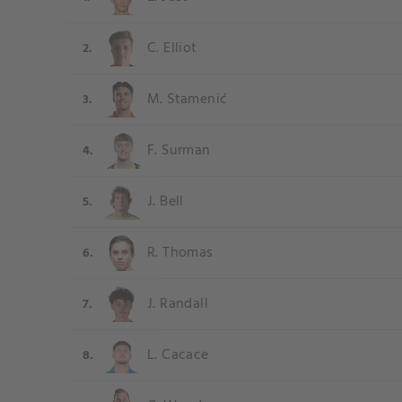
C. Elliot
2.
M. Stamenić
3.
F. Surman
4.
J. Bell
5.
R. Thomas
6.
J. Randall
7.
L. Cacace
8.