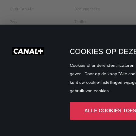
Over CANAL+
Documentaire
Pers
Thriller
Vacatures
Geschiedenis
Privacybeleid
Romantiek
COOKIES OP DEZE
Cookievoorkeuren
Horror
Cookies of andere identificatore
Algemene Voorwaarden
Familie
geven. Door op de knop "Alle cook
kunt uw cookie-instellingen wijzig
CANAL+ Zakelijk
Sport
gebruik van cookies.
ALLE COOKIES TOE