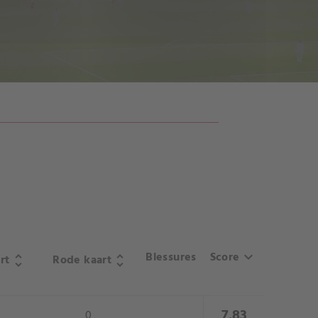
SPELERSSTATISTIEKEN
Score
Blessures
keyboard_arrow_down
rt
Rode kaart
unfold_more
unfold_more
close
7.83
0