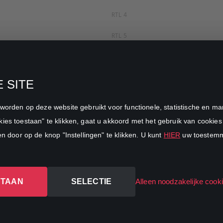
RTL 4
RTL 5
RTL 7
RTL 8
 SITE
RTL Z
n worden op deze website gebruikt voor functionele, statistische en 
SBS6
ies toestaan" te klikken, gaat u akkoord met het gebruik van cookies 
en door op de knop "Instellingen" te klikken. U kunt
HIER
uw toestemmi
Net5
Veronica
STAAN
SELECTIE
DreamWorks Channel
Alleen noodzakelijke cook