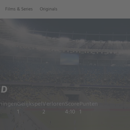
Films & Series
Originals
ND
ningen
Gelijkspel
Verloren
Score
Punten
1
2
4:10
1