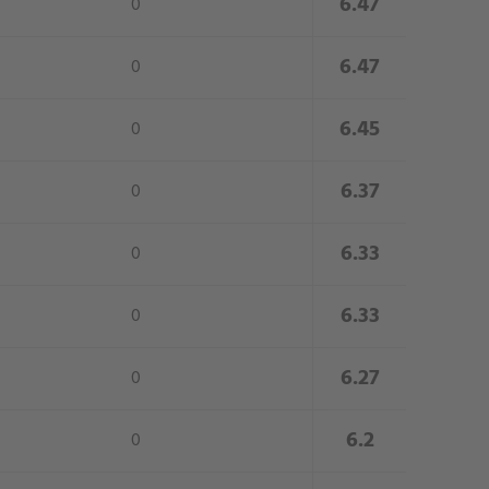
close
6.47
0
close
6.47
0
close
6.45
0
close
6.37
0
close
6.33
0
close
6.33
0
close
6.27
0
close
6.2
0