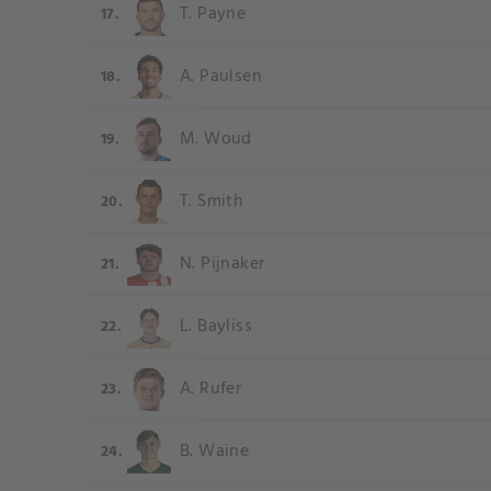
T. Payne
17.
A. Paulsen
18.
M. Woud
19.
T. Smith
20.
N. Pijnaker
21.
L. Bayliss
22.
A. Rufer
23.
B. Waine
24.