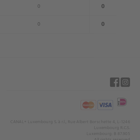
close
0
0
close
0
0
CANAL+ Luxembourg S. à r.l., Rue Albert Borschette 4, L-1246
Luxembourg R.C.S.
Luxembourg: B 87.905
All rights reserved