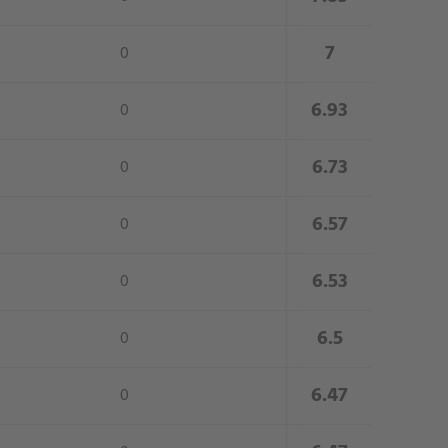
close
7
0
close
6.93
0
close
6.73
0
close
6.57
0
close
6.53
0
close
6.5
0
close
6.47
0