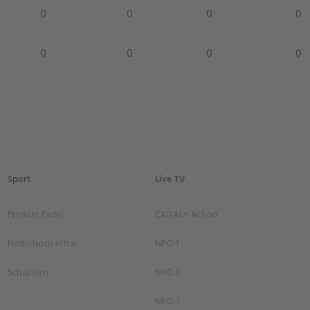
0
0
0
0
0
0
0
0
Sport
Live TV
Premier Padel
CANAL+ Action
Nederlands elftal
NPO 1
Schaatsen
NPO 2
NPO 3