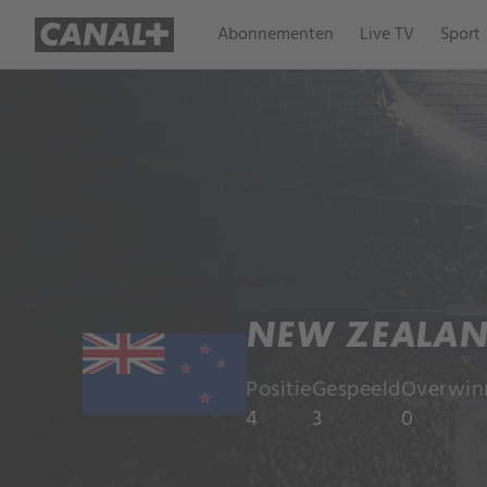
Abonnementen
Live TV
Sport
NEW ZEALA
Positie
Gespeeld
Overwin
4
3
0