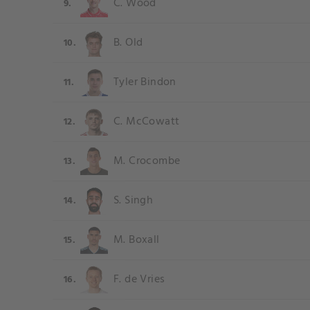
C. Wood
9.
B. Old
10.
Tyler Bindon
11.
C. McCowatt
12.
M. Crocombe
13.
S. Singh
14.
M. Boxall
15.
F. de Vries
16.