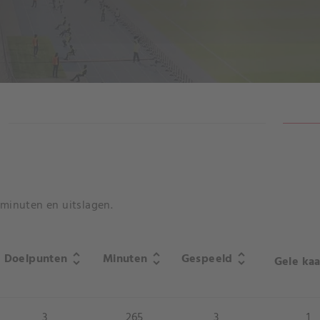
RESULTATEN
lminuten en uitslagen.
Doelpunten
Minuten
Gespeeld
unfold_more
unfold_more
unfold_more
Gele kaa
3
265
3
1