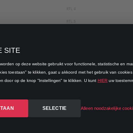
RTL 4
RTL 5
RTL 7
RTL 8
 SITE
RTL Z
n worden op deze website gebruikt voor functionele, statistische en 
SBS6
ies toestaan" te klikken, gaat u akkoord met het gebruik van cookies 
en door op de knop "Instellingen" te klikken. U kunt
HIER
uw toestemmi
Net5
Veronica
STAAN
SELECTIE
DreamWorks Channel
Alleen noodzakelijke cook