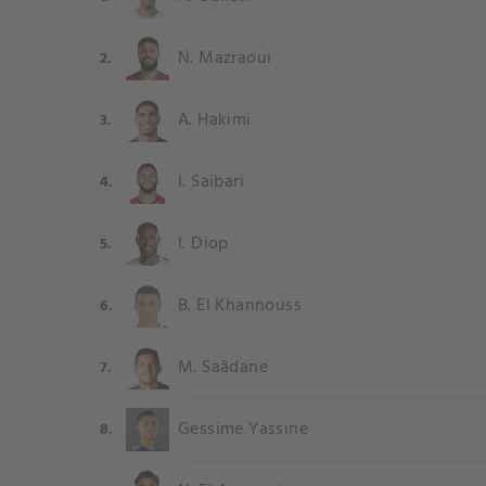
N. Mazraoui
2.
A. Hakimi
3.
I. Saibari
4.
I. Diop
5.
B. El Khannouss
6.
M. Saâdane
7.
Gessime Yassine
8.