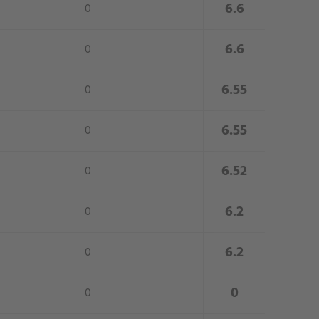
close
6.6
0
close
6.6
0
close
6.55
0
close
6.55
0
close
6.52
0
close
6.2
0
close
6.2
0
close
0
0