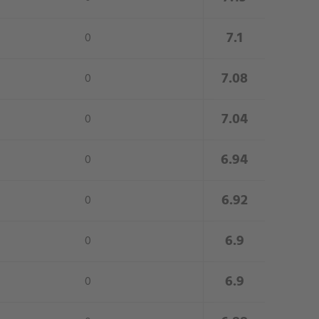
close
7.1
0
close
7.08
0
close
7.04
0
close
6.94
0
close
6.92
0
close
6.9
0
close
6.9
0