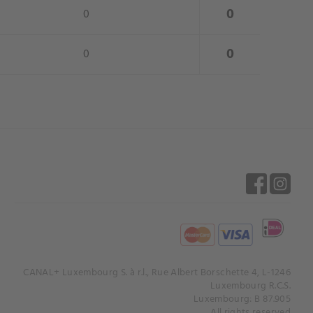
close
0
0
close
0
0
CANAL+ Luxembourg S. à r.l., Rue Albert Borschette 4, L-1246
Luxembourg R.C.S.
Luxembourg: B 87.905
All rights reserved