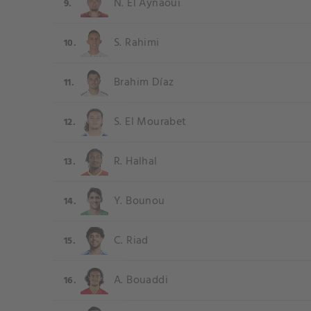
N. El Aynaoui
9.
S. Rahimi
10.
Brahim Díaz
11.
S. El Mourabet
12.
R. Halhal
13.
Y. Bounou
14.
C. Riad
15.
A. Bouaddi
16.