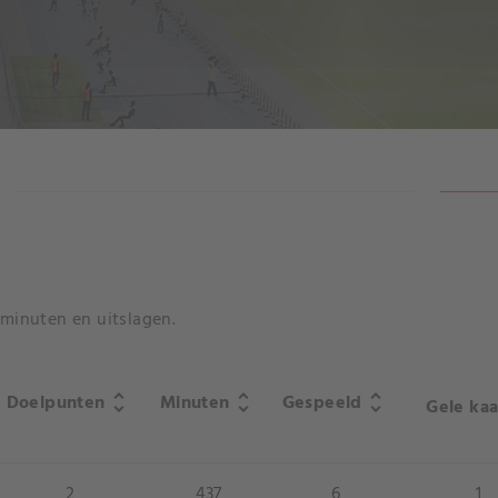
RESULTATEN
lminuten en uitslagen.
Doelpunten
Minuten
Gespeeld
unfold_more
unfold_more
unfold_more
Gele kaa
2
437
6
1