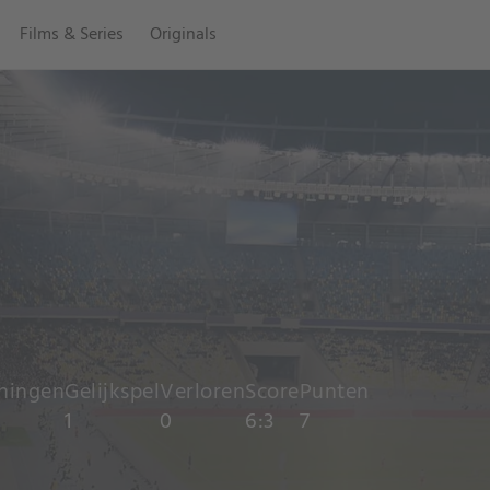
Films & Series
Originals
ningen
Gelijkspel
Verloren
Score
Punten
1
0
6:3
7