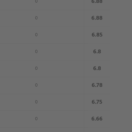
close
6.88
0
close
6.88
0
close
6.85
0
close
6.8
0
close
6.8
0
close
6.78
0
close
6.75
0
close
6.66
0