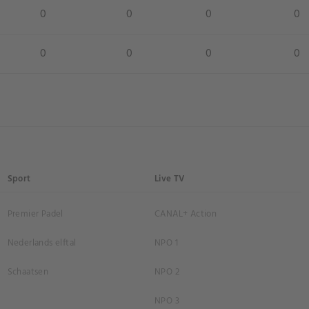
0
0
0
0
0
0
0
0
Sport
Live TV
Premier Padel
CANAL+ Action
Nederlands elftal
NPO 1
Schaatsen
NPO 2
NPO 3