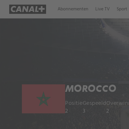
Abonnementen
Live TV
Sport
MOROCCO
Positie
Gespeeld
Overwin
2
3
2