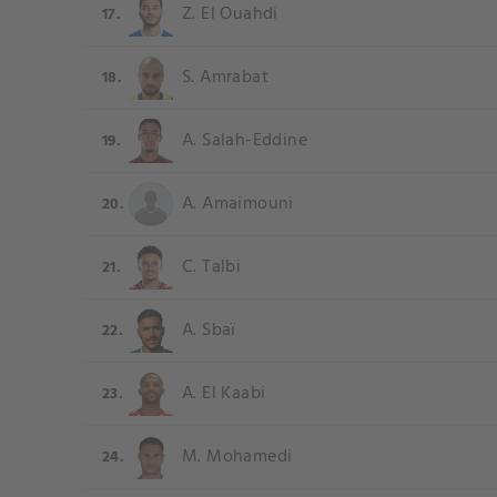
Z. El Ouahdi
17.
S. Amrabat
18.
A. Salah-Eddine
19.
A. Amaimouni
20.
C. Talbi
21.
A. Sbaï
22.
A. El Kaabi
23.
M. Mohamedi
24.