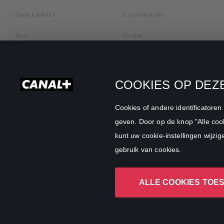
Over CANAL+
Documentaire
Pers
Thriller
Vacatures
Geschiedenis
Privacybeleid
Romantiek
COOKIES OP DEZE
Cookievoorkeuren
Horror
Cookies of andere identificatore
Algemene Voorwaarden
Familie
geven. Door op de knop "Alle cook
kunt uw cookie-instellingen wijzig
CANAL+ Zakelijk
Sport
gebruik van cookies.
ALLE COOKIES TOE