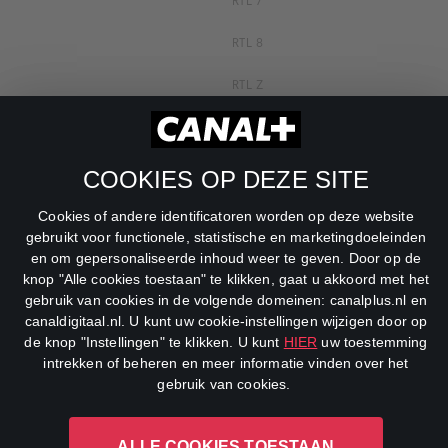
RTL 7
RTL 8
RTL Z
SBS6
Net5
COOKIES OP DEZE SITE
Veronica
Cookies of andere identificatoren worden op deze website
gebruikt voor functionele, statistische en marketingdoeleinden
DreamWorks Channel
en om gepersonaliseerde inhoud weer te geven. Door op de
knop "Alle cookies toestaan" te klikken, gaat u akkoord met het
gebruik van cookies in de volgende domeinen: canalplus.nl en
canaldigitaal.nl. U kunt uw cookie-instellingen wijzigen door op
de knop "Instellingen" te klikken. U kunt
HIER
uw toestemming
intrekken of beheren en meer informatie vinden over het
gebruik van cookies.
CANAL+ Luxembourg S. à r.l., Rue Albert Borschette 4, L-1246
ALLE COOKIES TOESTAAN