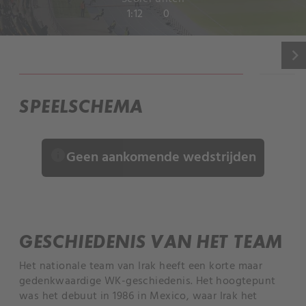
1:12
0
keyboard_arrow_right
INFORMATIE
SPEELSCHEMA
info
Geen aankomende wedstrijden
GESCHIEDENIS VAN HET TEAM
Het nationale team van Irak heeft een korte maar
gedenkwaardige WK-geschiedenis. Het hoogtepunt
was het debuut in 1986 in Mexico, waar Irak het