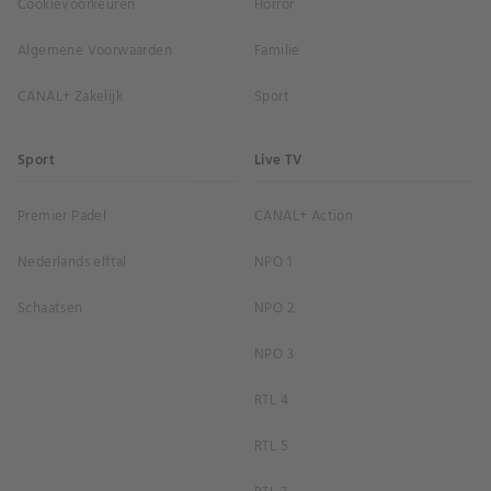
Cookievoorkeuren
Horror
Algemene Voorwaarden
Familie
CANAL+ Zakelijk
Sport
Sport
Live TV
Premier Padel
CANAL+ Action
Nederlands elftal
NPO 1
Schaatsen
NPO 2
NPO 3
RTL 4
RTL 5