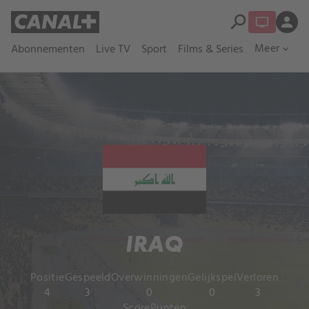
search
person
Meer
Abonnementen
Live TV
Sport
Films & Series
expand_more
IRAQ
Positie
Gespeeld
Overwinningen
Gelijkspel
Verloren
4
3
0
0
3
Score
Punten