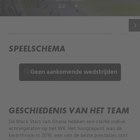
2:2
4
keyboard_arrow_right
INFORMATIE
SPEELSCHEMA
info
Geen aankomende wedstrijden
GESCHIEDENIS VAN HET TEAM
De Black Stars van Ghana hebben een sterke indruk
achtergelaten op het WK. Het hoogtepunt was de
kwartfinale in 2010, een van de beste prestaties ooit