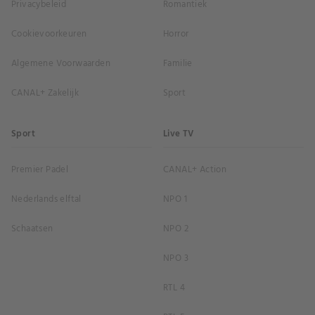
Privacybeleid
Romantiek
Cookievoorkeuren
Horror
Algemene Voorwaarden
Familie
CANAL+ Zakelijk
Sport
Sport
Live TV
Premier Padel
CANAL+ Action
Nederlands elftal
NPO 1
Schaatsen
NPO 2
NPO 3
RTL 4