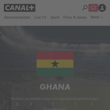
search
person
Meer
Abonnementen
Live TV
Sport
Films & Series
expand_more
GHANA
Positie
Gespeeld
Overwinningen
Gelijkspel
Verloren
3
3
1
1
1
Score
Punten