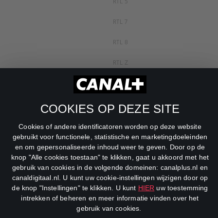
RTL 5
RTL 7
RTL 8
RTL Z
SBS6
Net5
COOKIES OP DEZE SITE
Veronica
Cookies of andere identificatoren worden op deze website
gebruikt voor functionele, statistische en marketingdoeleinden
DreamWorks Channel
en om gepersonaliseerde inhoud weer te geven. Door op de
knop "Alle cookies toestaan" te klikken, gaat u akkoord met het
gebruik van cookies in de volgende domeinen: canalplus.nl en
canaldigitaal.nl. U kunt uw cookie-instellingen wijzigen door op
de knop "Instellingen" te klikken. U kunt
HIER
uw toestemming
intrekken of beheren en meer informatie vinden over het
gebruik van cookies.