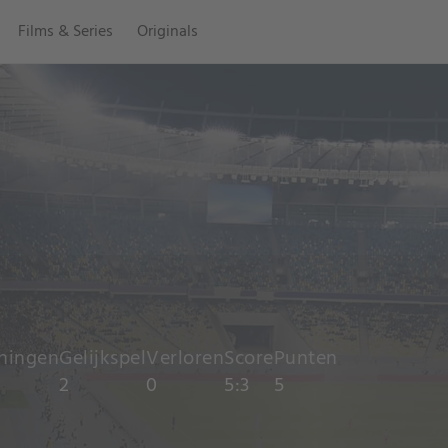
Films & Series
Originals
ningen
Gelijkspel
Verloren
Score
Punten
2
0
5:3
5