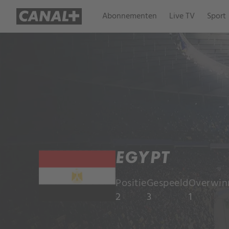
Abonnementen
Live TV
Sport
EGYPT
Positie
Gespeeld
Overwin
2
3
1