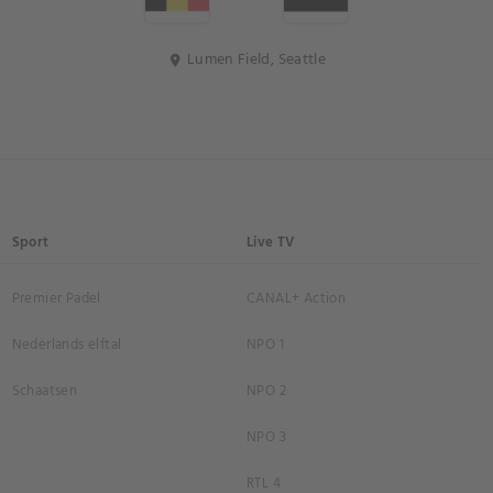
Lumen Field, Seattle
location_on
Sport
Live TV
Premier Padel
CANAL+ Action
Nederlands elftal
NPO 1
Schaatsen
NPO 2
NPO 3
RTL 4