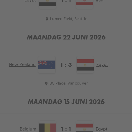
Egypt
Iran
1 : 1
Lumen Field, Seattle
location_on
MAANDAG 22 JUNI 2026
New Zealand
Egypt
1 : 3
BC Place, Vancouver
location_on
MAANDAG 15 JUNI 2026
Belgium
Egypt
1 : 1