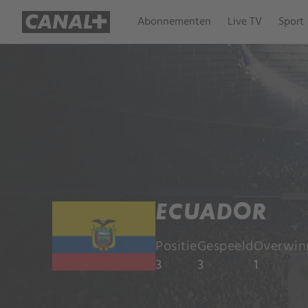
Abonnementen
Live TV
Sport
ECUADOR
Positie
Gespeeld
Overwin
3
3
1