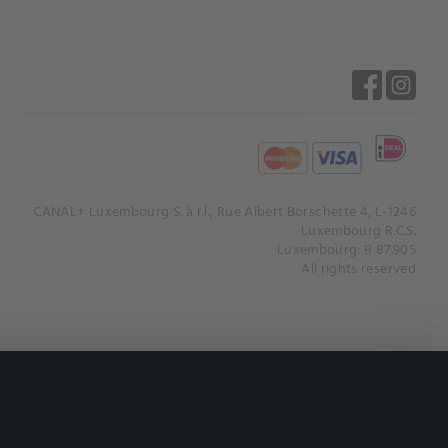
CANAL+ Luxembourg S. à r.l., Rue Albert Borschette 4, L-1246
Luxembourg R.C.S.
Luxembourg: B 87.905
All rights reserved