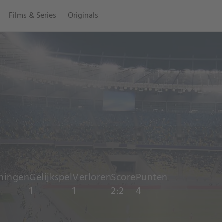
Films & Series
Originals
ningen
Gelijkspel
Verloren
Score
Punten
1
1
2:2
4