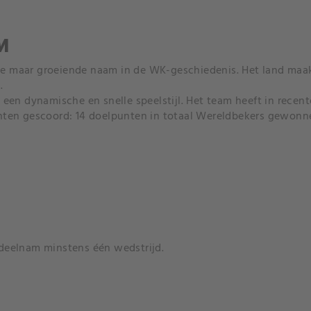
M
nge maar groeiende naam in de WK-geschiedenis. Het land maak
.
een dynamische en snelle speelstijl. Het team heeft in recen
ten gescoord: 14 doelpunten in totaal Wereldbekers gewonne
deelnam minstens één wedstrijd.