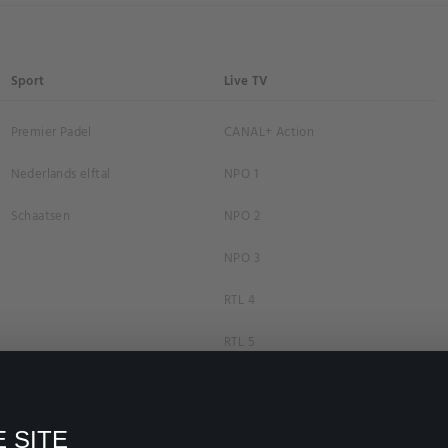
Sport
Live TV
Premier Padel
CANAL+ Action
Nederlands elftal
NPO 1
Schaatsen
NPO 2
NPO 3
RTL 4
RTL 5
RTL 7
RTL 8
 SITE