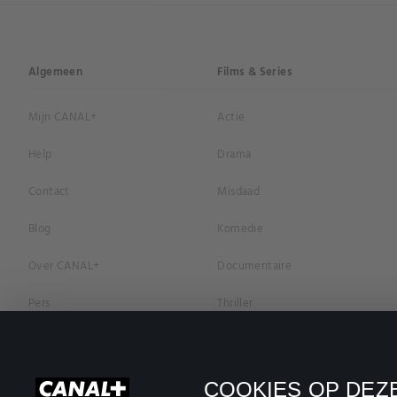
Algemeen
Films & Series
Mijn CANAL+
Actie
Help
Drama
Contact
Misdaad
Blog
Komedie
Over CANAL+
Documentaire
Pers
Thriller
Vacatures
Geschiedenis
Privacybeleid
Romantiek
COOKIES OP DEZE