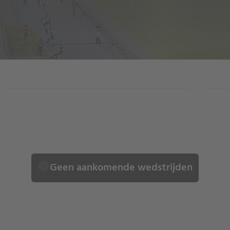
RESULTATEN
info
Geen aankomende wedstrijden