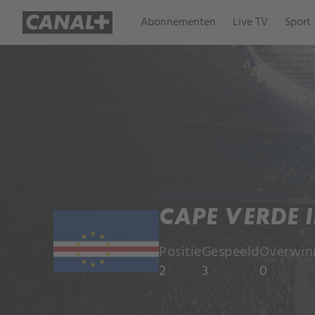
Abonnementen
Live TV
Sport
CAPE VERDE 
Positie
Gespeeld
Overwin
2
3
0