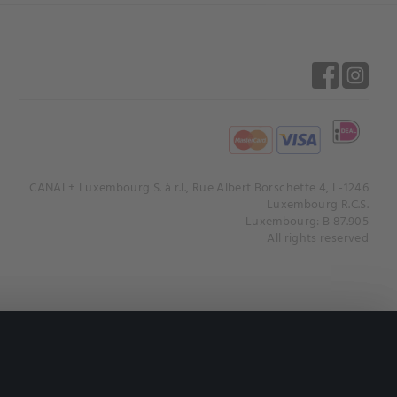
CANAL+ Luxembourg S. à r.l., Rue Albert Borschette 4, L-1246
Luxembourg R.C.S.
Luxembourg: B 87.905
All rights reserved