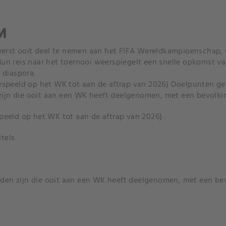
M
eerst ooit deel te nemen aan het FIFA Wereldkampioenschap, w
. Hun reis naar het toernooi weerspiegelt een snelle opkomst v
 diaspora.
espeeld op het WK tot aan de aftrap van 2026) Doelpunten g
n zijn die ooit aan een WK heeft deelgenomen, met een bevol
peeld op het WK tot aan de aftrap van 2026)
tels
anden zijn die ooit aan een WK heeft deelgenomen, met een 