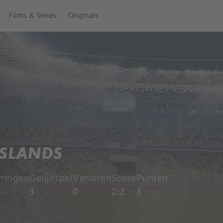
Films & Series
Originals
ISLANDS
ningen
Gelijkspel
Verloren
Score
Punten
3
0
2:2
3