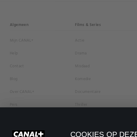
Algemeen
Films & Series
Mijn CANAL+
Actie
Help
Drama
Contact
Misdaad
Blog
Komedie
Over CANAL+
Documentaire
Pers
Thriller
Vacatures
Geschiedenis
Privacybeleid
Romantiek
COOKIES OP DEZE