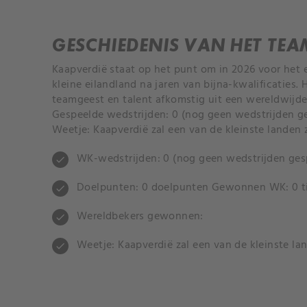
GESCHIEDENIS VAN HET TEA
Kaapverdië staat op het punt om in 2026 voor het 
kleine eilandland na jaren van bijna-kwalificaties
teamgeest en talent afkomstig uit een wereldwijde
Gespeelde wedstrijden: 0 (nog geen wedstrijden g
Weetje: Kaapverdië zal een van de kleinste lande
WK-wedstrijden: 0 (nog geen wedstrijden ges
check
Doelpunten: 0 doelpunten Gewonnen WK: 0 ti
check
Wereldbekers gewonnen:
check
Weetje: Kaapverdië zal een van de kleinste l
check