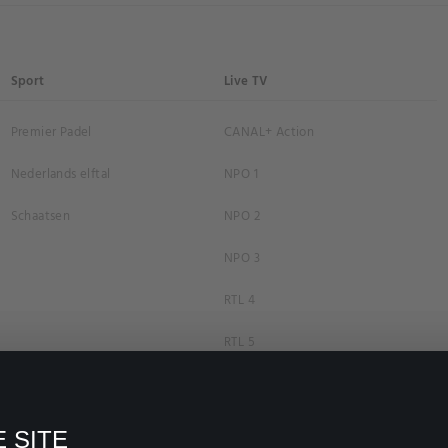
Sport
Live TV
Premier Padel
CANAL+ Action
Nederlands elftal
NPO 1
Schaatsen
NPO 2
NPO 3
RTL 4
RTL 5
RTL 7
RTL 8
 SITE