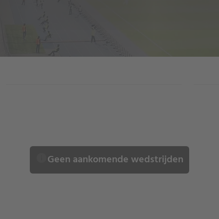
RESULTATEN
info
Geen aankomende wedstrijden