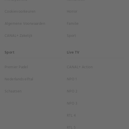
Cookievoorkeuren
Horror
Algemene Voorwaarden
Familie
CANAL+ Zakelijk
Sport
Sport
Live TV
Premier Padel
CANAL+ Action
Nederlands elftal
NPO 1
Schaatsen
NPO 2
NPO 3
RTL 4
RTL 5