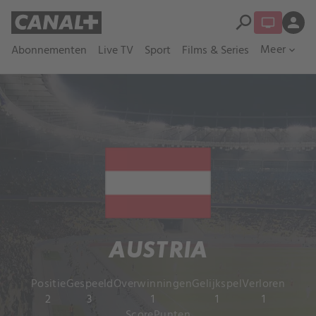
search
person
Meer
Abonnementen
Live TV
Sport
Films & Series
expand_more
AUSTRIA
Positie
Gespeeld
Overwinningen
Gelijkspel
Verloren
2
3
1
1
1
Score
Punten