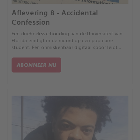
Aflevering 8 - Accidental
Confession
Een driehoeksverhouding aan de Universiteit van
Florida eindigt in de moord op een populaire
student. Een onmiskenbaar digitaal spoor leidt
direct naar zijn moordenaar en helpt de
autoriteiten om de details te vinden en tot een
ABONNEER NU
veroordeling te komen.