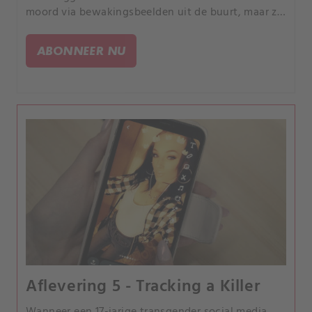
moord via bewakingsbeelden uit de buurt, maar ze
kunnen de moordenaar niet identificeren en
opsporen totdat enkele belangrijke digitale
ABONNEER NU
gegevens zichtbaar worden.
Aflevering 5 - Tracking a Killer
Wanneer een 17-jarige transgender social media