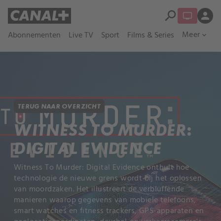
search
person
Meer
Abonnementen
Live TV
Sport
Films & Series
expand_more
TERUG NAAR OVERZICHT
WITNESS TO MURDER:
DIGITAL EVIDENCE
Witness To Murder: Digital Evidence onthult hoe
technologie de nieuwe grens wordt bij het oplossen
van moordzaken. Het illustreert de verbluffende
manieren waarop gegevens van mobiele telefoons,
smart watches en fitness trackers, GPS-apparaten en