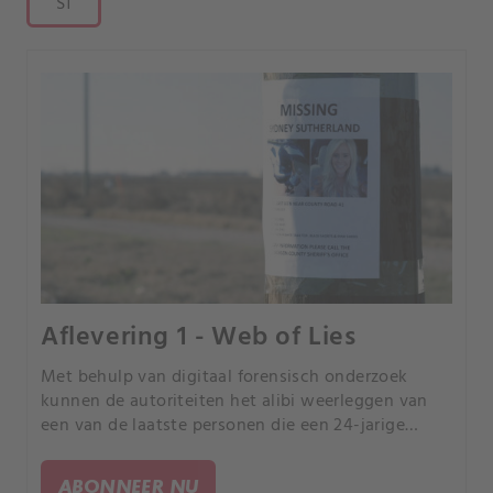
S1
Aflevering 1 - Web of Lies
Met behulp van digitaal forensisch onderzoek
kunnen de autoriteiten het alibi weerleggen van
een van de laatste personen die een 24-jarige
vermiste jogger op het platteland van Arkansas
heeft gezien, waardoor hij de hoofdverdachte van
ABONNEER NU