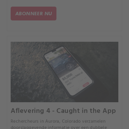
bewijs. Van daaruit ontrafelen ze een verdraaid
verhaal van stalken en social media catfishing.
ABONNEER NU
Aflevering 4 - Caught in the App
Rechercheurs in Aurora, Colorado verzamelen
doorslaggevende informatie over een dubbele