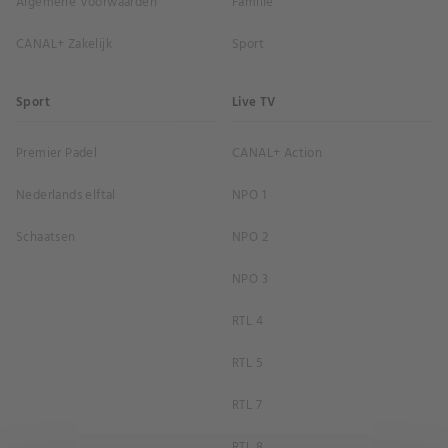
Algemene Voorwaarden
Familie
CANAL+ Zakelijk
Sport
Sport
Live TV
Premier Padel
CANAL+ Action
Nederlands elftal
NPO 1
Schaatsen
NPO 2
NPO 3
RTL 4
RTL 5
RTL 7
RTL 8