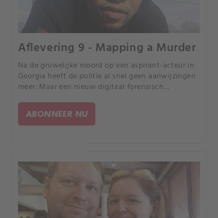
Aflevering 9 - Mapping a Murder
Na de gruwelijke moord op een aspirant-acteur in
Georgia heeft de politie al snel geen aanwijzingen
meer. Maar een nieuw digitaal forensisch
hulpmiddel doet het onderzoek herleven en de
moordenaar kan haarscherp geïdentificeerd
ABONNEER NU
worden.