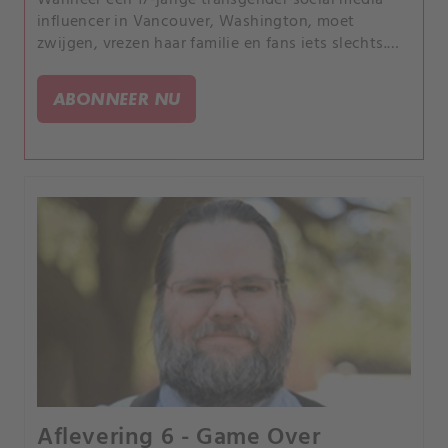
influencer in Vancouver, Washington, moet
zwijgen, vrezen haar familie en fans iets slechts.
Via digitale data traceren rechercheurs de
bewegingen van hun verdachte op de ochtend van
ABONNEER NU
het misdrijf.
Aflevering 6 - Game Over