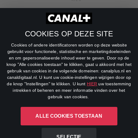
RTL Z
SBS6
COOKIES OP DEZE SITE
Net5
Cookies of andere identificatoren worden op deze website
Veronica
gebruikt voor functionele, statistische en marketingdoeleinden
en om gepersonaliseerde inhoud weer te geven. Door op de
DreamWorks Channel
knop "Alle cookies toestaan" te klikken, gaat u akkoord met het
gebruik van cookies in de volgende domeinen: canalplus.nl en
canaldigitaal.nl. U kunt uw cookie-instellingen wijzigen door op
de knop "Instellingen" te klikken. U kunt
HIER
uw toestemming
intrekken of beheren en meer informatie vinden over het
gebruik van cookies.
ALLE COOKIES TOESTAAN
CANAL+ Luxembourg S. à r.l., Rue Albert Borschette 4, L-1246
Luxembourg R.C.S.
Luxembourg: B 87.905
SELECTIE