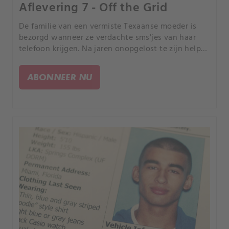
Aflevering 7 - Off the Grid
De familie van een vermiste Texaanse moeder is
bezorgd wanneer ze verdachte sms'jes van haar
telefoon krijgen. Na jaren onopgelost te zijn helpt
een spoor van digitale aanwijzingen onderzoekers
hen aan een overtuigende zaak tegen haar
ABONNEER NU
moordenaar.