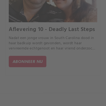
Aflevering 10 - Deadly Last Steps
Nadat een jonge vrouw in South Carolina dood in
haar badkuip wordt gevonden, wordt haar
vervreemde echtgenoot en haar vriend onderzocht.
Een onverwachte digitale aanwijzing veroorzaakt
dat één van deze personen per ongeluk de moord
ABONNEER NU
bekent.