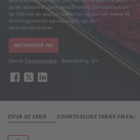
geolocatiecoördinaten, deurbel-en verkeerscamera's,
game-apparaten, bewakingsvideo's, zoekopdrachten
op internet en apps,en berichten op sociale media de
doorslaggevende aanwijzingen zijn in
moordonderzoeken.
ABONNEER NU
Genre:
Documentaire
Beoordeling: 12+
OVER DE SERIE
SOORTGELIJKE SERIES EN FILM