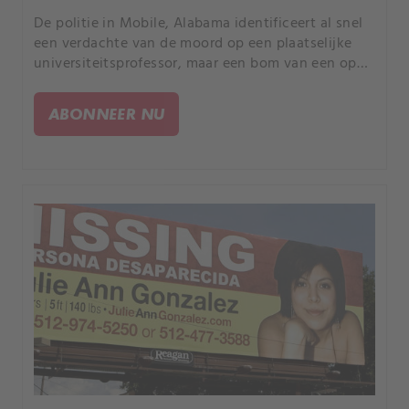
De politie in Mobile, Alabama identificeert al snel
een verdachte van de moord op een plaatselijke
universiteitsprofessor, maar een bom van een op
de plaats delict gestolen technologie wijst hen in
een heel andere richting.
ABONNEER NU