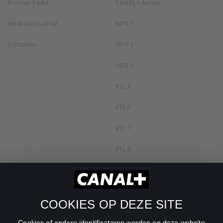
Premier Padel
CANAL+ Action
Nederlands elftal
NPO 1
Schaatsen
NPO 2
NPO 3
RTL 4
RTL 5
RTL 7
RTL 8
RTL Z
SBS6
COOKIES OP DEZE SITE
Net5
Cookies of andere identificatoren worden op deze website