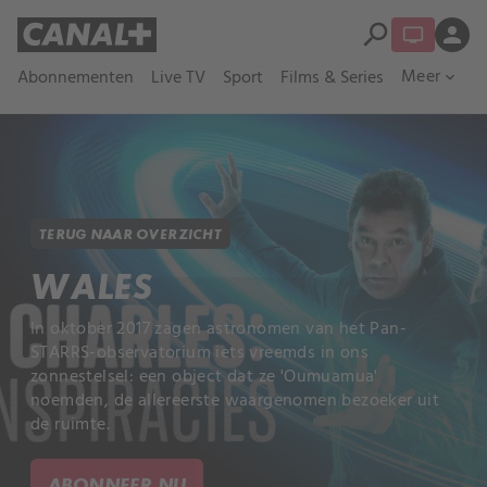
search
person
Meer
Abonnementen
Live TV
Sport
Films & Series
expand_more
TERUG NAAR OVERZICHT
WALES
In oktober 2017 zagen astronomen van het Pan-
STARRS-observatorium iets vreemds in ons
zonnestelsel: een object dat ze 'Oumuamua'
noemden, de allereerste waargenomen bezoeker uit
de ruimte.
ABONNEER NU