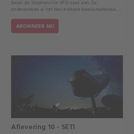
Sarah de Stephenville UFO-zaak aan. Ze
onderzoeken al het beschikbare bewijsmateriaal,
praten met belangrijke ooggetuigen en
ondervragen experts voordat ze een definitief
ABONNEER NU
oordeel vellen.
Aflevering 10 - SETI