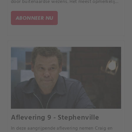
door buitenaardse wezens. Het meest opmerkelijke
geval op Britse bodem was de ontvoering van de
politieman Alan Godfrey uit Yorkshire.
ABONNEER NU
Aflevering 9 - Stephenville
In deze aangrijpende aflevering nemen Craig en