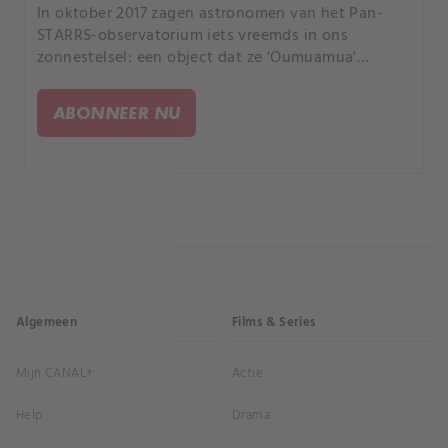
In oktober 2017 zagen astronomen van het Pan-
STARRS-observatorium iets vreemds in ons
zonnestelsel: een object dat ze 'Oumuamua'
noemden, de allereerste waargenomen bezoeker
uit de ruimte.
ABONNEER NU
Algemeen
Films & Series
Mijn CANAL+
Actie
Help
Drama