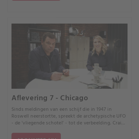
Aflevering 7 - Chicago
Sinds meldingen van een schijf die in 1947 in
Roswell neerstortte, spreekt de archetypische UFO
- de 'vliegende schotel' - tot de verbeelding. Craig
en Sarah onderzoeken of vliegende schotels een
sci-fi-fantasie zijn of bewijs van buitenaards leven.