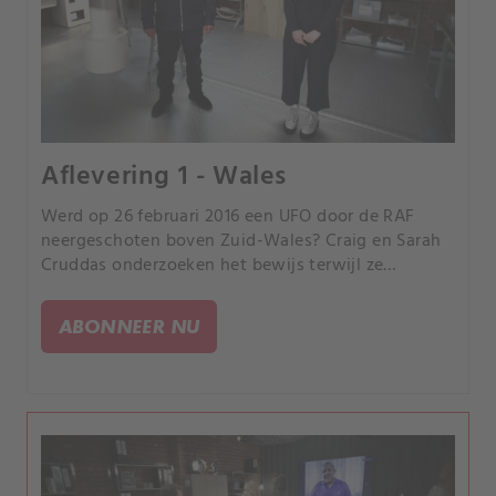
Aflevering 1 - Wales
Werd op 26 februari 2016 een UFO door de RAF
neergeschoten boven Zuid-Wales? Craig en Sarah
Cruddas onderzoeken het bewijs terwijl ze
proberen te ontdekken of het echt een
buitenaardse gebeurtenis was. Dit programma
ABONNEER NU
bevat knipperende beelden.