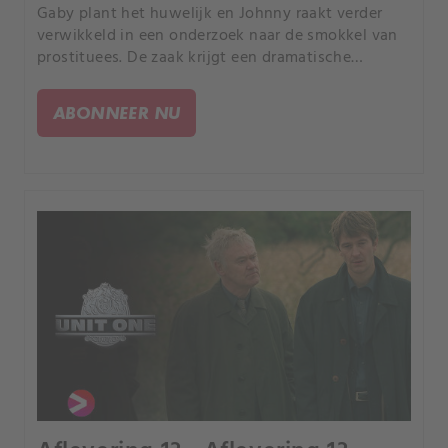
Gaby plant het huwelijk en Johnny raakt verder
verwikkeld in een onderzoek naar de smokkel van
prostituees. De zaak krijgt een dramatische
wending, terwijl La Cour een hoop op zijn bordje
krijgt als Helene gaat bevallen.
ABONNEER NU