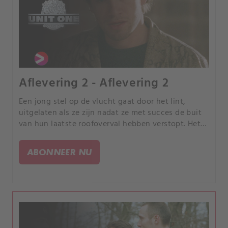
Aflevering 2 - Aflevering 2
Een jong stel op de vlucht gaat door het lint,
uitgelaten als ze zijn nadat ze met succes de buit
van hun laatste roofoverval hebben verstopt. Het
mondt uit in een tragedie die binnen Ingrid's
familie diepe wonden slaat.
ABONNEER NU