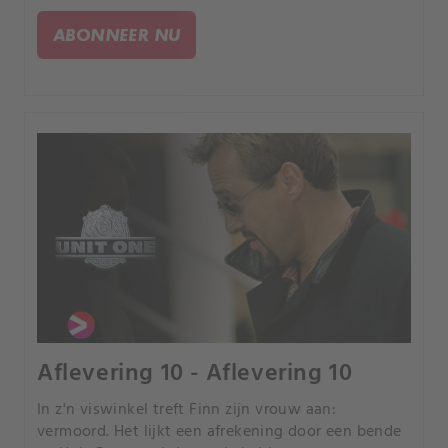
opduiken dat iemand van buiten het gezin de
moorden op zijn kerfstok heeft.
ABONNEER NU
Aflevering 10 - Aflevering 10
In z'n viswinkel treft Finn zijn vrouw aan:
vermoord. Het lijkt een afrekening door een bende