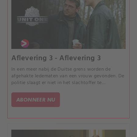
Aflevering 3 - Aflevering 3
In een meer nabij de Duitse grens worden de
afgehakte ledematen van een vrouw gevonden. De
politie slaagt er niet in het slachtoffer te
identificeren, terwijl niemand uit de omgeving een
vermissing heeft gemeld.
ABONNEER NU