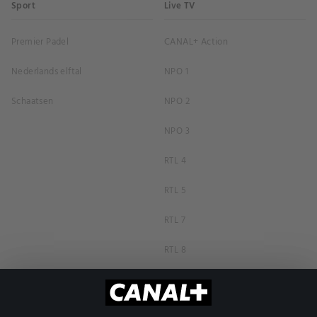
Sport
Live TV
Premier Padel
CANAL+ Action
Nederlands elftal
NPO 1
Schaatsen
NPO 2
NPO 3
RTL 4
RTL 5
RTL 7
RTL 8
RTL Z
SBS6