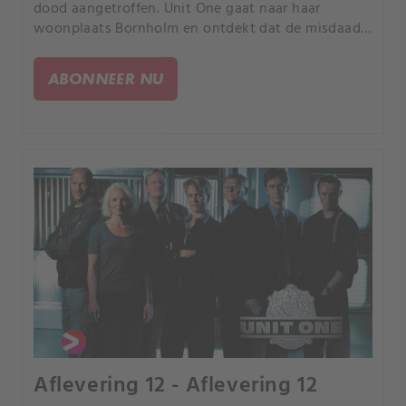
dood aangetroffen. Unit One gaat naar haar
woonplaats Bornholm en ontdekt dat de misdaad
wellicht verband houdt met een serie onopgeloste
moorden elders in Denemarken.
ABONNEER NU
Aflevering 12 - Aflevering 12