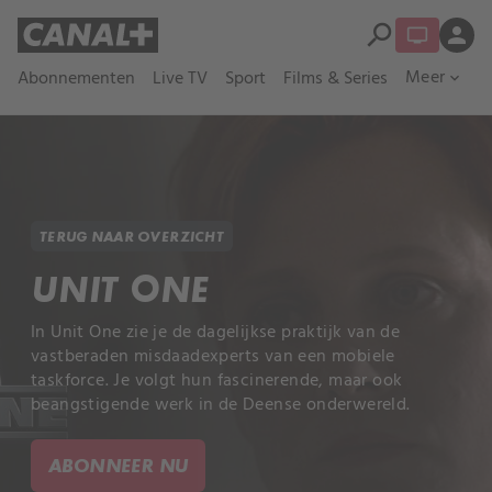
search
person
Meer
Abonnementen
Live TV
Sport
Films & Series
expand_more
TERUG NAAR OVERZICHT
UNIT ONE
In Unit One zie je de dagelijkse praktijk van de
vastberaden misdaadexperts van een mobiele
taskforce. Je volgt hun fascinerende, maar ook
beangstigende werk in de Deense onderwereld.
ABONNEER NU