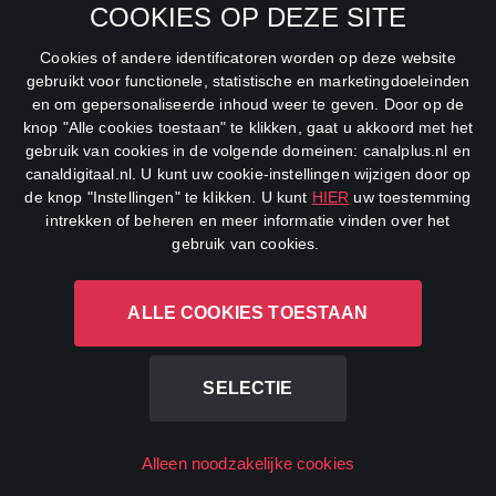
COOKIES OP DEZE SITE
Net5
Cookies of andere identificatoren worden op deze website
Veronica
gebruikt voor functionele, statistische en marketingdoeleinden
en om gepersonaliseerde inhoud weer te geven. Door op de
DreamWorks Channel
knop "Alle cookies toestaan" te klikken, gaat u akkoord met het
gebruik van cookies in de volgende domeinen: canalplus.nl en
canaldigitaal.nl. U kunt uw cookie-instellingen wijzigen door op
de knop "Instellingen" te klikken. U kunt
HIER
uw toestemming
intrekken of beheren en meer informatie vinden over het
gebruik van cookies.
ALLE COOKIES TOESTAAN
CANAL+ Luxembourg S. à r.l., Rue Albert Borschette 4, L-1246
Luxembourg R.C.S.
Luxembourg: B 87.905
SELECTIE
All rights reserved
Alleen noodzakelijke cookies