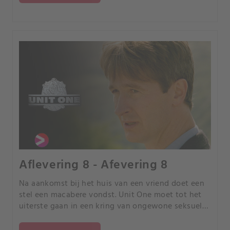
Aflevering 8 - Afevering 8
Na aankomst bij het huis van een vriend doet een
stel een macabere vondst. Unit One moet tot het
uiterste gaan in een kring van ongewone seksuele
uitspattingen, waarin de betrokkenen het liefst
onbekend willen blijven.