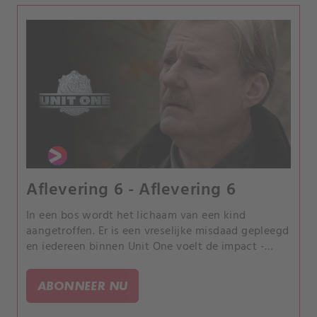
Aflevering 6 - Aflevering 6
In een bos wordt het lichaam van een kind
aangetroffen. Er is een vreselijke misdaad gepleegd
en iedereen binnen Unit One voelt de impact -
vooral LaCour, die buiten zijn boekje gaat en zich
door niets laat stoppen.
ABONNEER NU