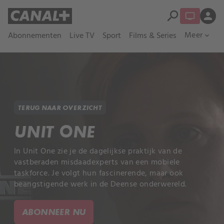
search
person
Meer
Abonnementen
Live TV
Sport
Films & Series
expand_more
TERUG NAAR OVERZICHT
UNIT ONE
In Unit One zie je de dagelijkse praktijk van de
vastberaden misdaadexperts van een mobiele
taskforce. Je volgt hun fascinerende, maar ook
beangstigende werk in de Deense onderwereld.
ABONNEER NU