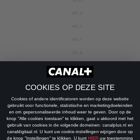
NPO 3
RTL 4
RTL 5
RTL 7
RTL 8
RTL Z
SBS6
COOKIES OP DEZE SITE
Net5
Cookies of andere identificatoren worden op deze website
Veronica
gebruikt voor functionele, statistische en marketingdoeleinden
en om gepersonaliseerde inhoud weer te geven. Door op de
DreamWorks Channel
knop "Alle cookies toestaan" te klikken, gaat u akkoord met het
gebruik van cookies in de volgende domeinen: canalplus.nl en
canaldigitaal.nl. U kunt uw cookie-instellingen wijzigen door op
de knop "Instellingen" te klikken. U kunt
HIER
uw toestemming