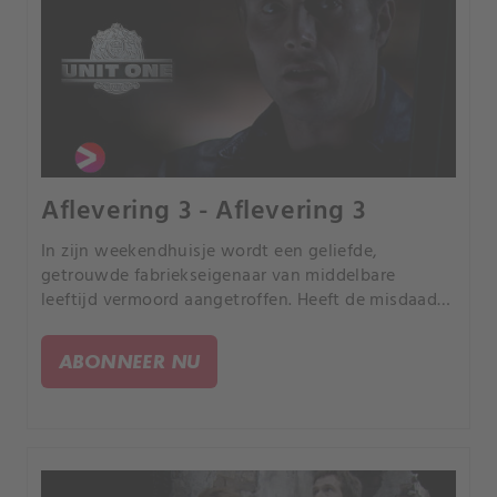
Aflevering 3 - Aflevering 3
In zijn weekendhuisje wordt een geliefde,
getrouwde fabriekseigenaar van middelbare
leeftijd vermoord aangetroffen. Heeft de misdaad
te maken met zijn affaires met jonge meisjes, of
speelt er iets een heel anders?.
ABONNEER NU