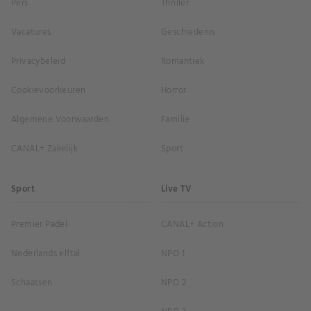
Pers
Thriller
Vacatures
Geschiedenis
Privacybeleid
Romantiek
Cookievoorkeuren
Horror
Algemene Voorwaarden
Familie
CANAL+ Zakelijk
Sport
Sport
Live TV
Premier Padel
CANAL+ Action
Nederlands elftal
NPO 1
Schaatsen
NPO 2