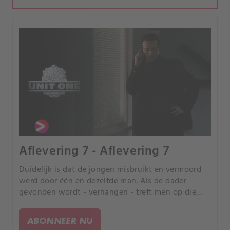
Aflevering 7 - Aflevering 7
Duidelijk is dat de jongen misbruikt en vermoord
werd door één en dezelfde man. Als de dader
gevonden wordt - verhangen - treft men op die
plek de vingerafdrukken aan van LaCour: hij kan
zich echter niets herinneren.
ABONNEER NU