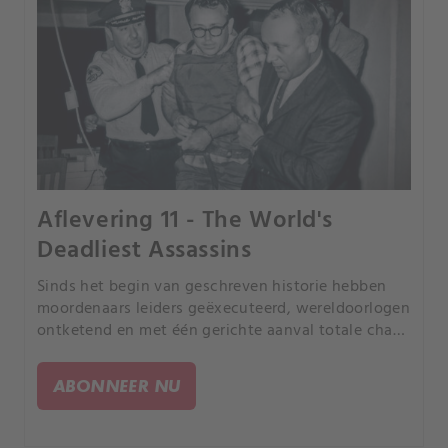
Aflevering 11 - The World's
Deadliest Assassins
Sinds het begin van geschreven historie hebben
moordenaars leiders geëxecuteerd, wereldoorlogen
ontketend en met één gerichte aanval totale chaos
gecreëerd. Zijn aanslagplegers voetnoten in de
historie of stuurden ze steeds het lot van de
ABONNEER NU
beschaving?.