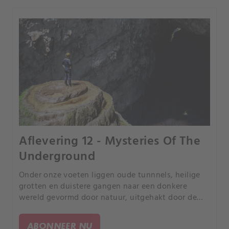
Aflevering 12 - Mysteries Of The
Underground
Onder onze voeten liggen oude tunnnels, heilige
grotten en duistere gangen naar een donkere
wereld gevormd door natuur, uitgehakt door de
mens en doordrenkt van mythes. Zijn deze
ondergrondse rijken resten van het verleden of
ABONNEER NU