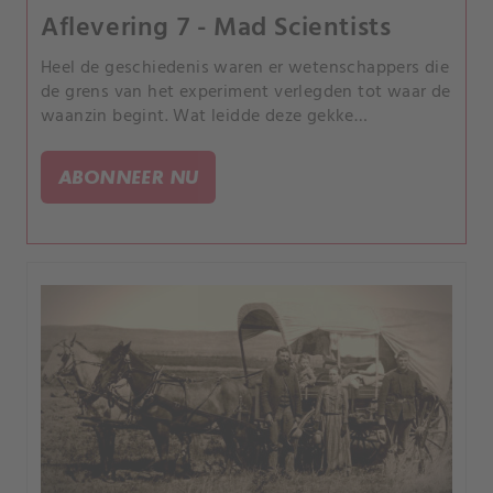
Aflevering 7 - Mad Scientists
Heel de geschiedenis waren er wetenschappers die
de grens van het experiment verlegden tot waar de
waanzin begint. Wat leidde deze gekke
wetenschappers ertoe dat ze om kennis te
vergaren een vreemd, duister pad opgingen?.
ABONNEER NU