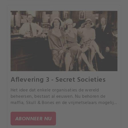
Aflevering 3 - Secret Societies
Het idee dat enkele organisaties de wereld
beheersen, bestaat al eeuwen. Nu behoren de
maffia, Skull & Bones en de vrijmetselaars mogelijk
ook tot deze groepen die in geheime
vergaderingen bijeenkomen.
ABONNEER NU