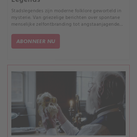
Legends
Stadslegendes zijn moderne folklore geworteld in
mysterie. Van griezelige berichten over spontane
menselijke zelfontbranding tot angstaanjagende
boemannen die Men in Black werden genoemd,
kunnen deze spannende legendes meer zijn dan
ABONNEER NU
alleen verhalen?.