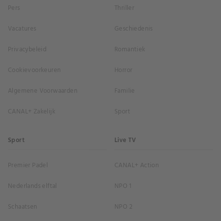
Pers
Thriller
Vacatures
Geschiedenis
Privacybeleid
Romantiek
Cookievoorkeuren
Horror
Algemene Voorwaarden
Familie
CANAL+ Zakelijk
Sport
Sport
Live TV
Premier Padel
CANAL+ Action
Nederlands elftal
NPO 1
Schaatsen
NPO 2