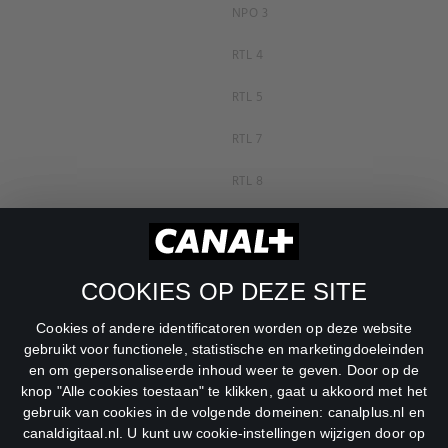
NPO 3
RTL 4
RTL 5
RTL 7
RTL 8
RTL Z
SBS6
COOKIES OP DEZE SITE
Net5
Cookies of andere identificatoren worden op deze website
Veronica
gebruikt voor functionele, statistische en marketingdoeleinden
en om gepersonaliseerde inhoud weer te geven. Door op de
DreamWorks Channel
knop "Alle cookies toestaan" te klikken, gaat u akkoord met het
gebruik van cookies in de volgende domeinen: canalplus.nl en
canaldigitaal.nl. U kunt uw cookie-instellingen wijzigen door op