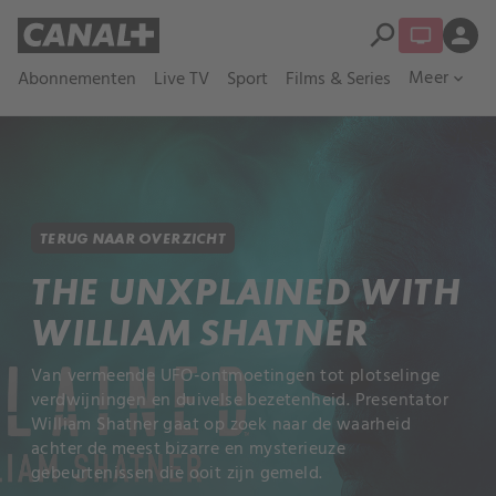
search
person
Meer
Abonnementen
Live TV
Sport
Films & Series
expand_more
TERUG NAAR OVERZICHT
THE UNXPLAINED WITH
WILLIAM SHATNER
Van vermeende UFO-ontmoetingen tot plotselinge
verdwijningen en duivelse bezetenheid. Presentator
William Shatner gaat op zoek naar de waarheid
achter de meest bizarre en mysterieuze
gebeurtenissen die ooit zijn gemeld.