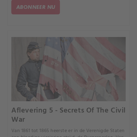
wereldgeschiedenis beïnvloed en hoe blijven deze
ABONNEER NU
bedriegers onopgemerkt?.
Aflevering 5 - Secrets Of The Civil
War
Van 1861 tot 1865 heerste er in de Verenigde Staten