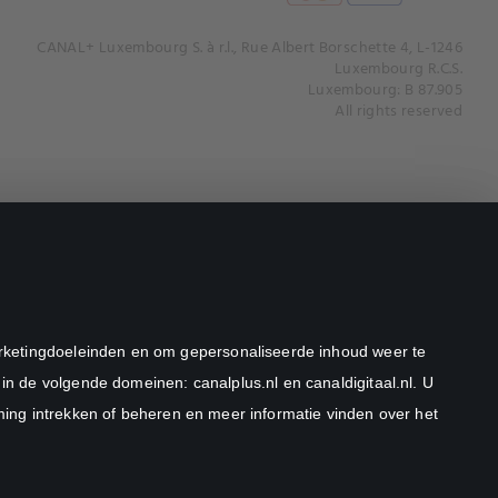
CANAL+ Luxembourg S. à r.l., Rue Albert Borschette 4, L-1246
Luxembourg R.C.S.
Luxembourg: B 87.905
All rights reserved
marketingdoeleinden en om gepersonaliseerde inhoud weer te
in de volgende domeinen: canalplus.nl en canaldigitaal.nl. U
ng intrekken of beheren en meer informatie vinden over het