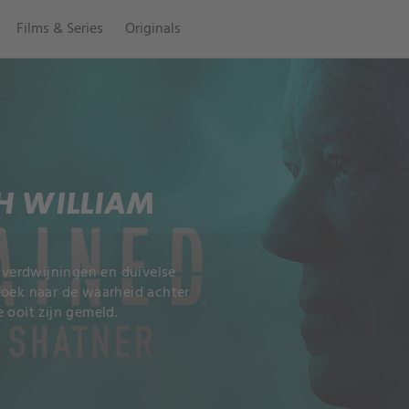
Films & Series
Originals
H WILLIAM
verdwijningen en duivelse
zoek naar de waarheid achter
 ooit zijn gemeld.