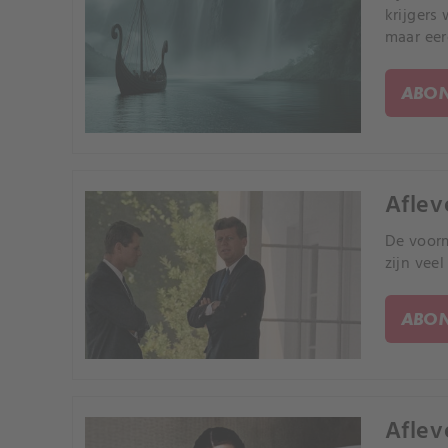
krijgers
maar eer
ABON
Aflev
De voorm
zijn veel
ABON
Aflev