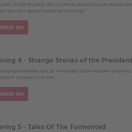
 waren. Is het mogelijk dat zij niet de woeste bruten waren w
der een zeer geavanceerde beschaving?.
NEER NU
ering 4 - Strange Stories of the Presiden
alige presidenten van de Verenigde Staten worden geroemd a
 bizarre verhalen over hen.
NEER NU
ering 5 - Tales Of The Tormented