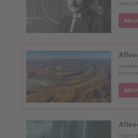
reizen, 
ABON
Aflev
Versprei
bouwwerk
ABON
Aflev
Tijdens 