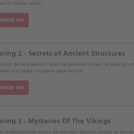
met of zonder opzet?.
NEER NU
ering 2 - Secrets of Ancient Structures
d over de hele wereld staan mysterieuze ruïnes. De ware ge
en schijnbaar uitgewist door de tijd.
NEER NU
ering 3 - Mysteries Of The Vikings
de Middeleeuwen waren de Vikingen berucht omdat ze een bl