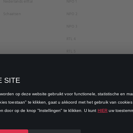
Nederlands elftal
NPO 1
Schaatsen
NPO 2
NPO 3
RTL 4
RTL 5
RTL 7
RTL 8
 SITE
RTL Z
n worden op deze website gebruikt voor functionele, statistische en 
SBS6
ies toestaan" te klikken, gaat u akkoord met het gebruik van cookies 
en door op de knop "Instellingen" te klikken. U kunt
HIER
uw toestemmi
Net5
Veronica