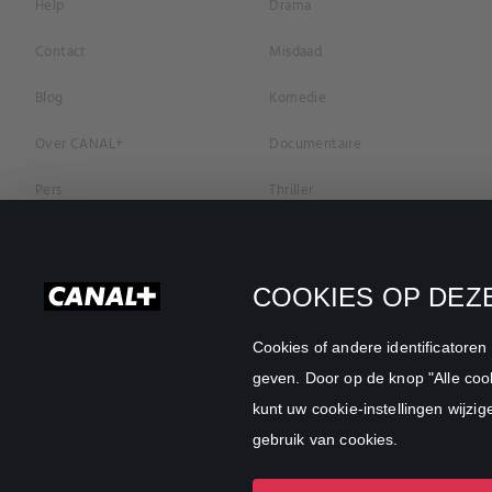
Help
Drama
Contact
Misdaad
Blog
Komedie
Over CANAL+
Documentaire
Pers
Thriller
Vacatures
Geschiedenis
Privacybeleid
Romantiek
COOKIES OP DEZE
Cookievoorkeuren
Horror
Cookies of andere identificatore
Algemene Voorwaarden
Familie
geven. Door op de knop "Alle cook
kunt uw cookie-instellingen wijzig
CANAL+ Zakelijk
Sport
gebruik van cookies.