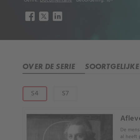
Genre:
Documentaire
Beoordeling: 16+
OVER DE SERIE
SOORTGELIJKE 
S4
S7
Aflev
De mensh
al heeft