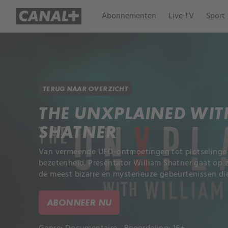
Abonnementen
Live TV
Sport
TERUG NAAR OVERZICHT
THE UNXPLAINED WIT
SHATNER
Van vermeende UFO-ontmoetingen tot plotselinge 
bezetenheid. Presentator William Shatner gaat op 
de meest bizarre en mysterieuze gebeurtenissen die
ABONNEER NU