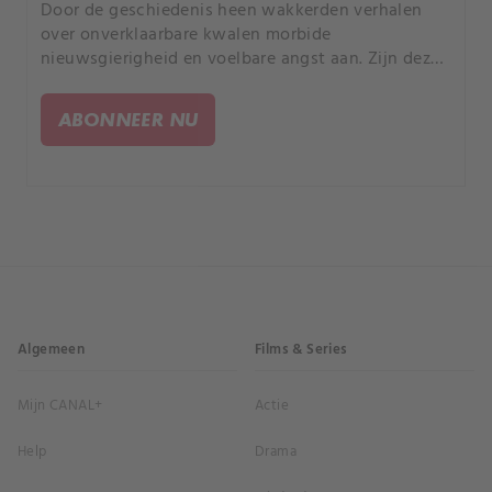
Door de geschiedenis heen wakkerden verhalen
over onverklaarbare kwalen morbide
nieuwsgierigheid en voelbare angst aan. Zijn deze
aandoeningen verzinsels van de geest? Of zouden
ze voortkomen uit onzichtbare krachten die ons
ABONNEER NU
begrip te boven gaan?.
Algemeen
Films & Series
Mijn CANAL+
Actie
Help
Drama