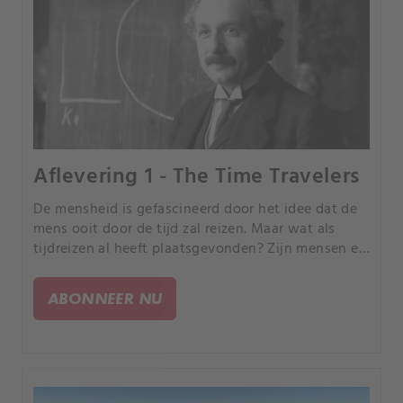
Aflevering 1 - The Time Travelers
De mensheid is gefascineerd door het idee dat de
mens ooit door de tijd zal reizen. Maar wat als
tijdreizen al heeft plaatsgevonden? Zijn mensen er
misschien al in geslaagd om door het weefsel van
de tijd te reizen, met of zonder opzet?.
ABONNEER NU