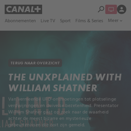
search
person
Meer
Abonnementen
Live TV
Sport
Films & Series
expand_more
TERUG NAAR OVERZICHT
THE UNXPLAINED WITH
WILLIAM SHATNER
Van vermeende UFO-ontmoetingen tot plotselinge
verdwijningen en duivelse bezetenheid. Presentator
William Shatner gaat op zoek naar de waarheid
achter de meest bizarre en mysterieuze
gebeurtenissen die ooit zijn gemeld.