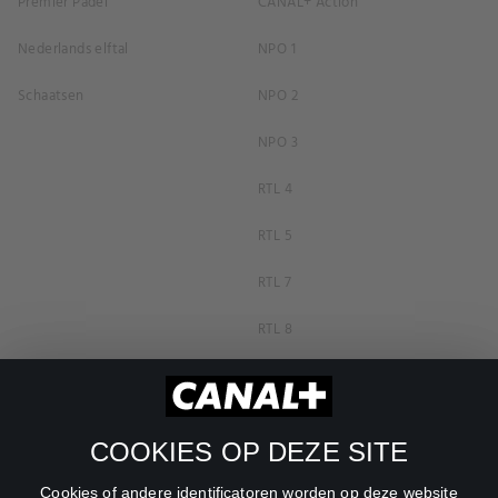
Premier Padel
CANAL+ Action
Nederlands elftal
NPO 1
Schaatsen
NPO 2
NPO 3
RTL 4
RTL 5
RTL 7
RTL 8
RTL Z
SBS6
COOKIES OP DEZE SITE
Net5
Cookies of andere identificatoren worden op deze website