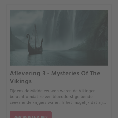
Aflevering 3 - Mysteries Of The
Vikings
Tijdens de Middeleeuwen waren de Vikingen
berucht omdat ze een bloeddorstige bende
zeevarende krijgers waren. Is het mogelijk dat zij
niet de woeste bruten waren waar wij vandaag de
dag aan denken - maar eerder een zeer
ABONNEER NU