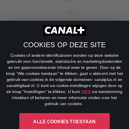
RTL 7
RTL 8
RTL Z
SBS6
COOKIES OP DEZE SITE
Net5
Cookies of andere identificatoren worden op deze website
Veronica
gebruikt voor functionele, statistische en marketingdoeleinden
en om gepersonaliseerde inhoud weer te geven. Door op de
DreamWorks Channel
knop "Alle cookies toestaan" te klikken, gaat u akkoord met het
gebruik van cookies in de volgende domeinen: canalplus.nl en
canaldigitaal.nl. U kunt uw cookie-instellingen wijzigen door op
de knop "Instellingen" te klikken. U kunt
HIER
uw toestemming
intrekken of beheren en meer informatie vinden over het
gebruik van cookies.
ALLE COOKIES TOESTAAN
CANAL+ Luxembourg S. à r.l., Rue Albert Borschette 4, L-1246