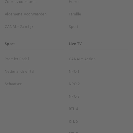
Cookievoorkeuren
Horror
Algemene Voorwaarden
Familie
CANAL+ Zakelijk
Sport
Sport
Live TV
Premier Padel
CANAL+ Action
Nederlands elftal
NPO 1
Schaatsen
NPO 2
NPO 3
RTL 4
RTL 5