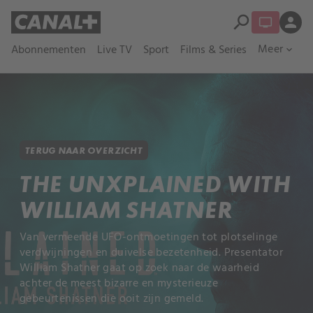
search
person
Meer
Abonnementen
Live TV
Sport
Films & Series
expand_more
TERUG NAAR OVERZICHT
THE UNXPLAINED WITH
WILLIAM SHATNER
Van vermeende UFO-ontmoetingen tot plotselinge
verdwijningen en duivelse bezetenheid. Presentator
William Shatner gaat op zoek naar de waarheid
achter de meest bizarre en mysterieuze
gebeurtenissen die ooit zijn gemeld.