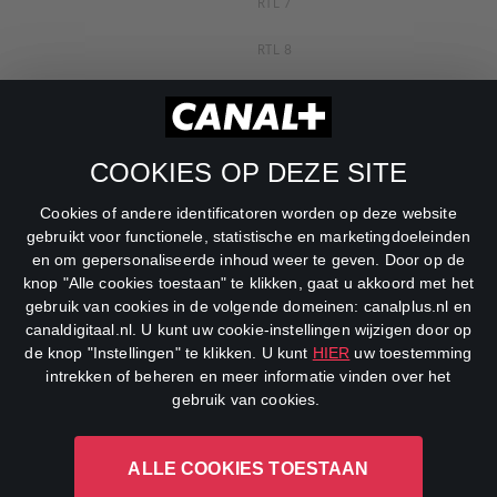
RTL 7
RTL 8
RTL Z
SBS6
COOKIES OP DEZE SITE
Net5
Cookies of andere identificatoren worden op deze website
Veronica
gebruikt voor functionele, statistische en marketingdoeleinden
en om gepersonaliseerde inhoud weer te geven. Door op de
DreamWorks Channel
knop "Alle cookies toestaan" te klikken, gaat u akkoord met het
gebruik van cookies in de volgende domeinen: canalplus.nl en
canaldigitaal.nl. U kunt uw cookie-instellingen wijzigen door op
de knop "Instellingen" te klikken. U kunt
HIER
uw toestemming
intrekken of beheren en meer informatie vinden over het
gebruik van cookies.
ALLE COOKIES TOESTAAN
CANAL+ Luxembourg S. à r.l., Rue Albert Borschette 4, L-1246