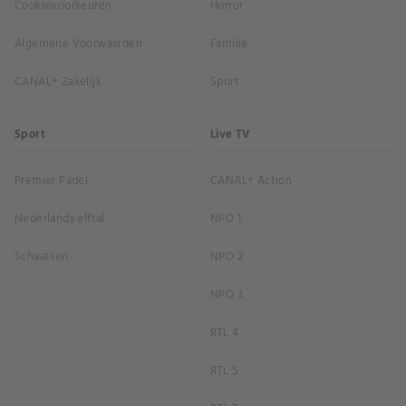
Cookievoorkeuren
Horror
Algemene Voorwaarden
Familie
CANAL+ Zakelijk
Sport
Sport
Live TV
Premier Padel
CANAL+ Action
Nederlands elftal
NPO 1
Schaatsen
NPO 2
NPO 3
RTL 4
RTL 5