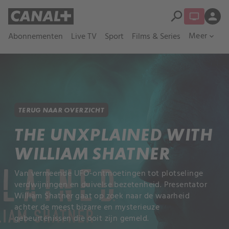
search
person
Meer
Abonnementen
Live TV
Sport
Films & Series
expand_more
TERUG NAAR OVERZICHT
THE UNXPLAINED WITH
WILLIAM SHATNER
Van vermeende UFO-ontmoetingen tot plotselinge
verdwijningen en duivelse bezetenheid. Presentator
William Shatner gaat op zoek naar de waarheid
achter de meest bizarre en mysterieuze
gebeurtenissen die ooit zijn gemeld.