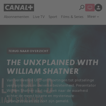
search
person
Meer
Abonnementen
Live TV
Sport
Films & Series
expand_more
TERUG NAAR OVERZICHT
THE UNXPLAINED WITH
WILLIAM SHATNER
Van vermeende UFO-ontmoetingen tot plotselinge
verdwijningen en duivelse bezetenheid. Presentator
William Shatner gaat op zoek naar de waarheid
achter de meest bizarre en mysterieuze
gebeurtenissen die ooit zijn gemeld.