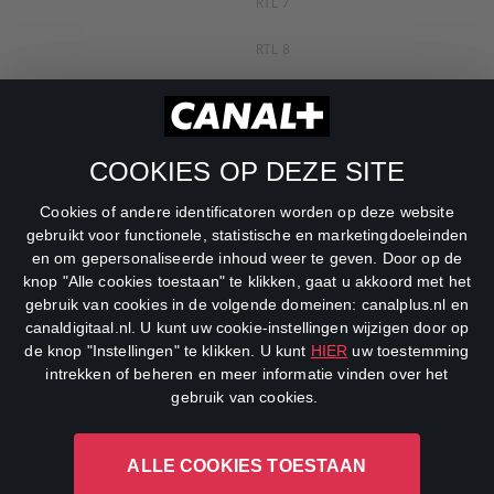
RTL 7
RTL 8
RTL Z
SBS6
COOKIES OP DEZE SITE
Net5
Cookies of andere identificatoren worden op deze website
Veronica
gebruikt voor functionele, statistische en marketingdoeleinden
en om gepersonaliseerde inhoud weer te geven. Door op de
DreamWorks Channel
knop "Alle cookies toestaan" te klikken, gaat u akkoord met het
gebruik van cookies in de volgende domeinen: canalplus.nl en
canaldigitaal.nl. U kunt uw cookie-instellingen wijzigen door op
de knop "Instellingen" te klikken. U kunt
HIER
uw toestemming
intrekken of beheren en meer informatie vinden over het
gebruik van cookies.
ALLE COOKIES TOESTAAN
CANAL+ Luxembourg S. à r.l., Rue Albert Borschette 4, L-1246