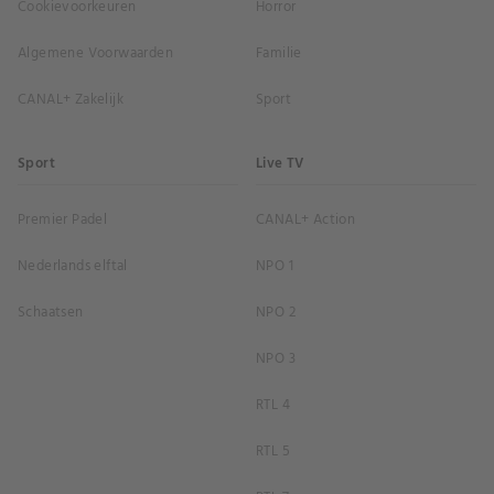
Cookievoorkeuren
Horror
Algemene Voorwaarden
Familie
CANAL+ Zakelijk
Sport
Sport
Live TV
Premier Padel
CANAL+ Action
Nederlands elftal
NPO 1
Schaatsen
NPO 2
NPO 3
RTL 4
RTL 5