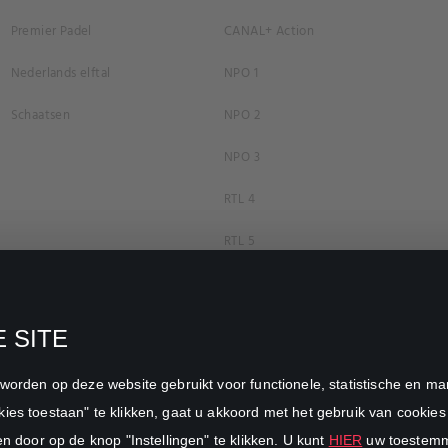
Premier Padel
CANAL+ Action
Nederlands elftal
NPO 1
Schaatsen
NPO 2
NPO 3
RTL 4
RTL 5
RTL 7
RTL 8
 SITE
RTL Z
n worden op deze website gebruikt voor functionele, statistische en 
SBS6
ies toestaan" te klikken, gaat u akkoord met het gebruik van cookies 
en door op de knop "Instellingen" te klikken. U kunt
HIER
uw toestemmi