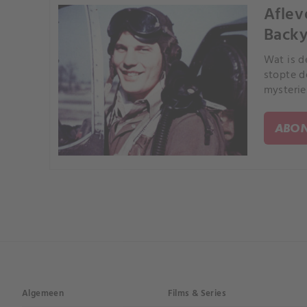
Aflev
Backy
Wat is d
stopte d
mysterie
ABON
Algemeen
Films & Series