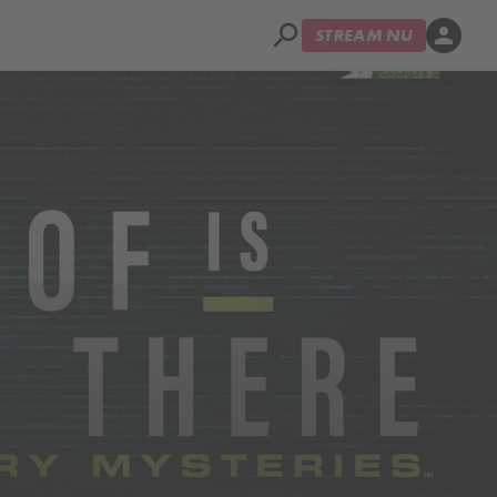
search
person
STREAM NU