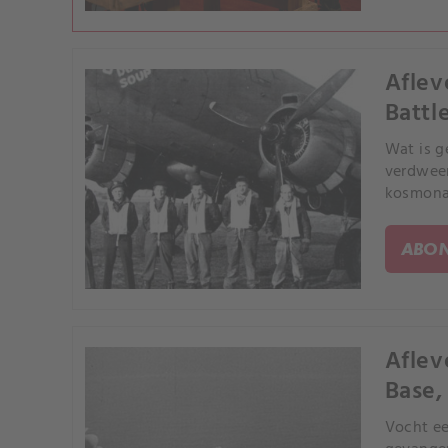
Aflev
Battl
Wat is g
verdween
kosmonau
ABON
Aflev
Base,
Vocht ee