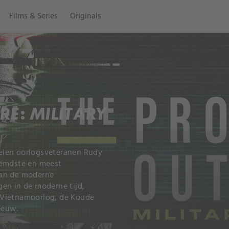
Films & Series
Originals
RE: MILITARY
afelen oorlogsveteranen Rudy
eemdste en meest
van de moderne
en in de moderne tijd,
 Vietnamoorlog, de Koude
eeuw.