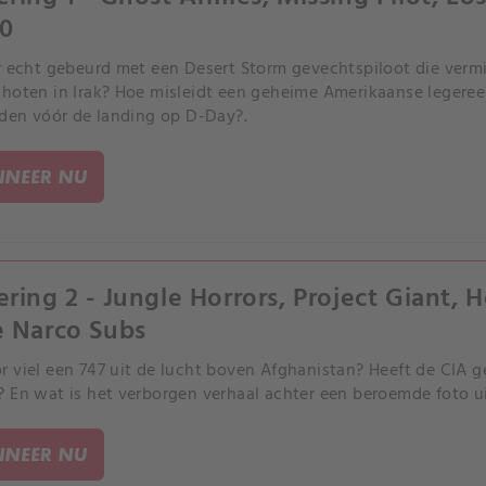
0
r echt gebeurd met een Desert Storm gevechtspiloot die vermi
hoten in Irak? Hoe misleidt een geheime Amerikaanse legereen
rden vóór de landing op D-Day?.
NEER NU
ering 2 - Jungle Horrors, Project Giant,
e Narco Subs
 viel een 747 uit de lucht boven Afghanistan? Heeft de CIA g
 En wat is het verborgen verhaal achter een beroemde foto u
NEER NU