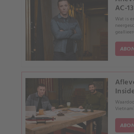
AC-13
Wat is e
neergesc
gealliee
ABON
Aflev
Insid
Waardoor
Vietnam?
ABON