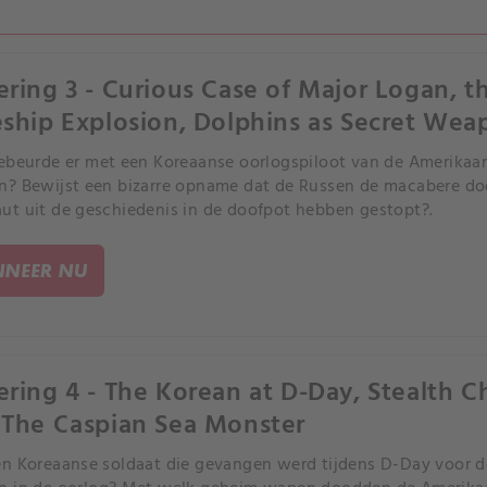
ering 3 - Curious Case of Major Logan, 
eship Explosion, Dolphins as Secret Wea
ebeurde er met een Koreaanse oorlogspiloot van de Amerikaa
? Bewijst een bizarre opname dat de Russen de macabere doo
t uit de geschiedenis in de doofpot hebben gestopt?.
NEER NU
ering 4 - The Korean at D-Day, Stealth C
 The Caspian Sea Monster
n Koreaanse soldaat die gevangen werd tijdens D-Day voor de