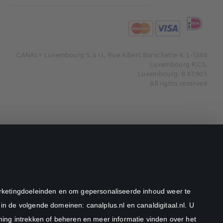
CANAL+ Luxembourg S. à r.l., Rue Albert Borschette 4, L-1246
Luxembourg R.C.S.
Luxembourg: B 87.905
All rights reserved
marketingdoeleinden en om gepersonaliseerde inhoud weer te
in de volgende domeinen: canalplus.nl en canaldigitaal.nl. U
ng intrekken of beheren en meer informatie vinden over het