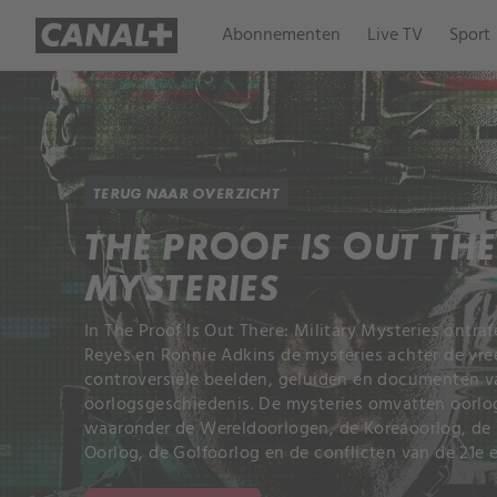
Abonnementen
Live TV
Sport
TERUG NAAR OVERZICHT
THE PROOF IS OUT THE
MYSTERIES
In The Proof Is Out There: Military Mysteries ontr
Reyes en Ronnie Adkins de mysteries achter de vr
controversiële beelden, geluiden en documenten 
oorlogsgeschiedenis. De mysteries omvatten oorlog
waaronder de Wereldoorlogen, de Koreaoorlog, de
Oorlog, de Golfoorlog en de conflicten van de 21e 