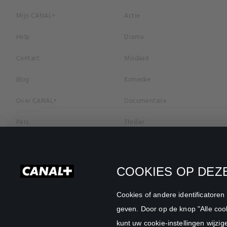
Mijn CANAL+
Actie
Help
Drama
Contact
Misdaad
Blog
Komedie
Over CANAL+
Documentaire
Pers
Thriller
Vacatures
Geschiedenis
Privacybeleid
Romantiek
COOKIES OP DEZE
Cookievoorkeuren
Horror
Cookies of andere identificatore
Algemene Voorwaarden
Familie
geven. Door op de knop "Alle cook
kunt uw cookie-instellingen wijzig