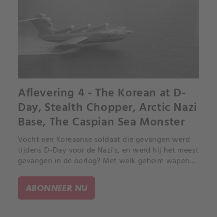
Aflevering 4 - The Korean at D-
Day, Stealth Chopper, Arctic Nazi
Base, The Caspian Sea Monster
Vocht een Koreaanse soldaat die gevangen werd
tijdens D-Day voor de Nazi's, en werd hij het meest
gevangen in de oorlog? Met welk geheim wapen
doodden de Amerikaanse Navy Seals Osama Bin
Laden? Kent een militaire basis op Groenland nazi-
ABONNEER NU
geheimen?.