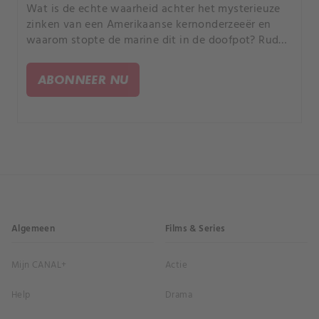
Wat is de echte waarheid achter het mysterieuze
zinken van een Amerikaanse kernonderzeeër en
waarom stopte de marine dit in de doofpot? Rudy
Reyes en Ronnie Adkins ontrafelen het bewijs
achter de meest mysterieuze films en opnames uit
ABONNEER NU
de historie.
Algemeen
Films & Series
Mijn CANAL+
Actie
Help
Drama