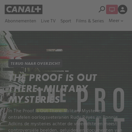
search
person
Meer
Abonnementen
Live TV
Sport
Films & Series
expand_more
TERUG NAAR OVERZICHT
THE PROOF IS OUT
THERE: MILITARY
MYSTERIES
In The Proof Is Out There: Military Mysteries
ontrafelen oorlogsveteranen Rudy Reyes en Ronnie
Adkins de mysteries achter de vreemdste en meest
controversiële beelden, geluiden en documenten van