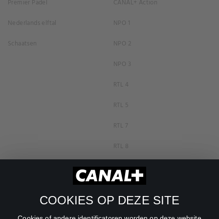
Premier Padel
CANAL+ Action
Nederlands elftal
NPO 1
Schaatsen
NPO 2
NPO 3
RTL 4
RTL 5
RTL 7
RTL 8
RTL Z
SBS6
COOKIES OP DEZE SITE
Net5
Cookies of andere identificatoren worden op deze website