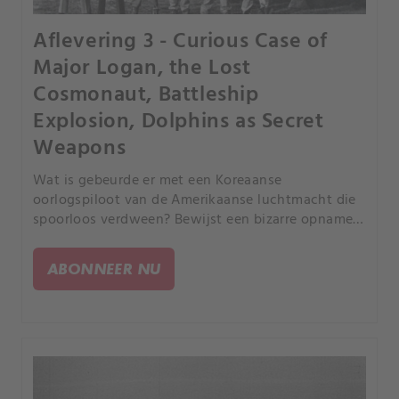
Aflevering 3 - Curious Case of
Major Logan, the Lost
Cosmonaut, Battleship
Explosion, Dolphins as Secret
Weapons
Wat is gebeurde er met een Koreaanse
oorlogspiloot van de Amerikaanse luchtmacht die
spoorloos verdween? Bewijst een bizarre opname
dat de Russen de macabere dood van de eerste
vrouwelijke kosmonaut uit de geschiedenis in de
ABONNEER NU
doofpot hebben gestopt?.