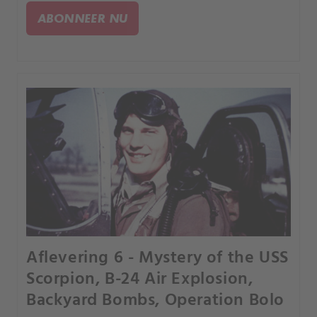
de mysterieuze en dodelijke Sovjetpiloten,
ABONNEER NU
"Nachtheksen"?.
Aflevering 6 - Mystery of the USS
Scorpion, B-24 Air Explosion,
Backyard Bombs, Operation Bolo