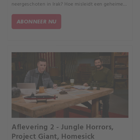
neergeschoten in Irak? Hoe misleidt een geheime
Amerikaanse legereenheid de Nazi's en helpt ze de
geallieerden vóór de landing op D-Day?.
ABONNEER NU
Aflevering 2 - Jungle Horrors,
Project Giant, Homesick