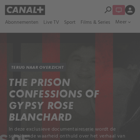
search
person
Meer
Abonnementen
Live TV
Sport
Films & Series
expand_more
TERUG NAAR OVERZICHT
THE PRISON
CONFESSIONS OF
GYPSY ROSE
BLANCHARD
In deze exclusieve documentaireserie wordt de
schokkende waarheid onthuld over het verhaal van