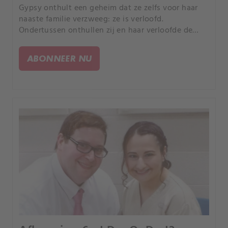
Gypsy onthult een geheim dat ze zelfs voor haar
naaste familie verzweeg: ze is verloofd.
Ondertussen onthullen zij en haar verloofde de
intieme details van hun vriendschap die
uitmondde in een romance - en hun aanstaande
ABONNEER NU
huwelijk in de gevangenis.