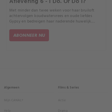
Aflevering 6 - I Do. Or Do I?
Met minder dan twee weken voor haar bruiloft
achtervolgen koudwatervrees en oude liefdes
Gypsy en bedreigen haar naderende huwelijk.
Terwijl de familie pleit om de bruiloft uit te stellen,
ontmoet haar verloofde hen en beargumenteert
ABONNEER NU
het tegendeel.
Algemeen
Films & Series
Mijn CANAL+
Actie
Help
Drama