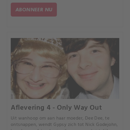
hekserij om haar dochter met voodoo te betoveren.
ABONNEER NU
Aflevering 4 - Only Way Out
Uit wanhoop om aan haar moeder, Dee Dee, te
ontsnappen, wendt Gypsy zich tot Nick Godejohn,