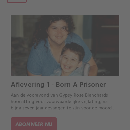
Aflevering 1 - Born A Prisoner
Aan de vooravond van Gypsy Rose Blanchards
hoorzitting voor voorwaardelijke vrijlating, na
bijna zeven jaar gevangen te zjin voor de moord op
haar moeder, is ze klaar om voor het eerst
schokkende onthullingen en verontrustende
ABONNEER NU
geheimen te vertellen.