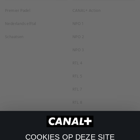
Premier Padel
CANAL+ Action
Nederlands elftal
NPO 1
Schaatsen
NPO 2
NPO 3
RTL 4
RTL 5
RTL 7
RTL 8
RTL Z
SBS6
COOKIES OP DEZE SITE