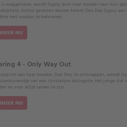
 is weggelopen, wordt Gypsy door haar moeder naar huis gelo
elijkheid. Achter gesloten deuren ketent Dee Dee Gypsy aan 
hter met voodoo te betoveren.
NEER NU
ering 4 - Only Way Out
oop om aan haar moeder, Dee Dee, te ontsnappen, wendt Gyp
standsvriendje van een christelijke datingsite. Het jonge ste
en en voor altijd samen te zijn.
NEER NU