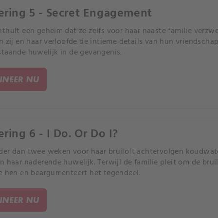
ering 5 - Secret Engagement
thult een geheim dat ze zelfs voor haar naaste familie verzwe
n zij en haar verloofde de intieme details van hun vriendsch
taande huwelijk in de gevangenis.
NEER NU
ring 6 - I Do. Or Do I?
er dan twee weken voor haar bruiloft achtervolgen koudwate
n haar naderende huwelijk. Terwijl de familie pleit om de bruil
e hen en beargumenteert het tegendeel.
NEER NU