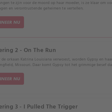
angen te zjin voor de moord op haar moeder, is ze klaar om v
ngen en verontrustende geheimen te vertellen.
NEER NU
ering 2 - On The Run
de orkaan Katrina Louisiana verwoest, worden Gypsy en haa
ingfield, Missouri. Daar komt Gypsy tot het grimmige besef dat z
NEER NU
ering 3 - I Pulled The Trigger