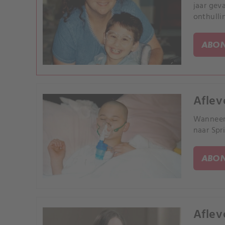
jaar gev
onthulli
ABON
Aflev
Wanneer 
naar Spr
ABON
Aflev