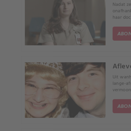
Nadat ze
onafhank
haar doc
ABON
Aflev
Uit wanh
lange-af
vermoord
ABON