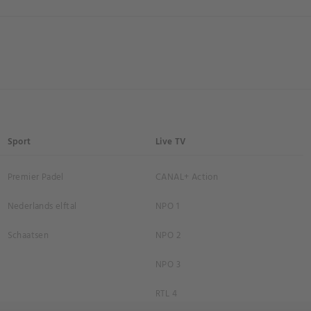
Sport
Live TV
Premier Padel
CANAL+ Action
Nederlands elftal
NPO 1
Schaatsen
NPO 2
NPO 3
RTL 4