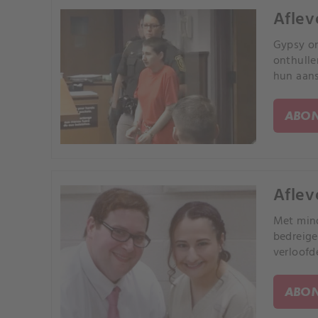
Aflev
Gypsy on
onthulle
hun aans
ABON
Afleve
Met mind
bedreige
verloofd
ABON