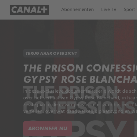
Abonnementen
Live TV
Sport
TERUG NAAR OVERZICHT
THE PRISON CONFESS
GYPSY ROSE BLANCH
In deze exclusieve documentaireserie wordt de s
over het verhaal van Gypsy Rose Blanchard, in haa
zesde jaar in de gevangenis is ze er voor het eerst 
vertellen, over wat daadwerkelijk plaatsvond en w
ABONNEER NU