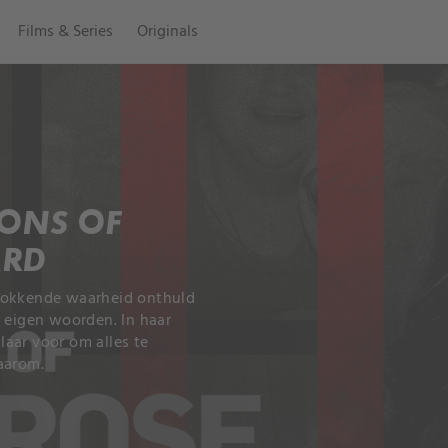
Films & Series
Originals
IONS OF
ARD
chokkende waarheid onthuld
r eigen woorden. In haar
klaar voor om alles te
aarom.