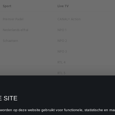
Sport
Live TV
Premier Padel
CANAL+ Action
Nederlands elftal
NPO 1
Schaatsen
NPO 2
NPO 3
RTL 4
RTL 5
RTL 7
RTL 8
 SITE
RTL Z
n worden op deze website gebruikt voor functionele, statistische en 