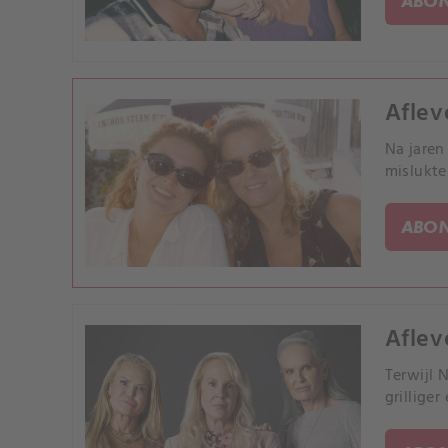
ABON
Aflev
Na jaren
mislukte 
ABON
Aflev
Terwijl 
grilliger