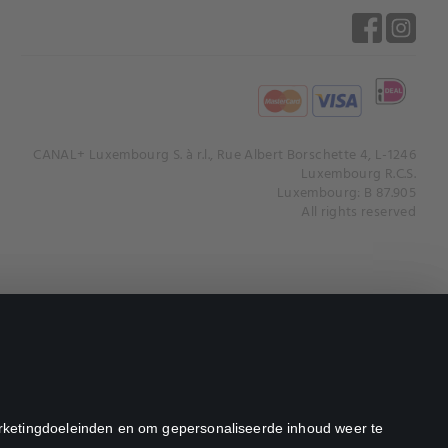
CANAL+ Luxembourg S. à r.l., Rue Albert Borschette 4, L-1246
Luxembourg R.C.S.
Luxembourg: B 87.905
All rights reserved
marketingdoeleinden en om gepersonaliseerde inhoud weer te