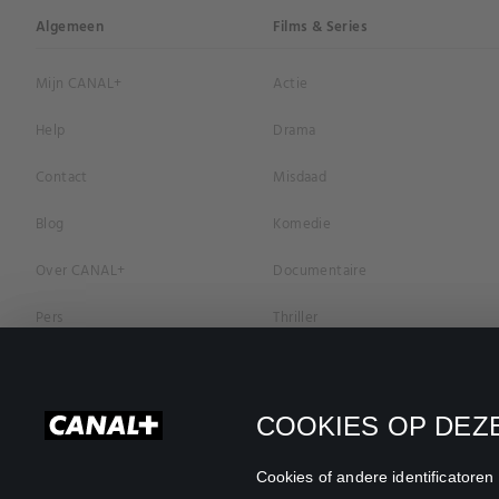
Algemeen
Films & Series
Mijn CANAL+
Actie
Help
Drama
Contact
Misdaad
Blog
Komedie
Over CANAL+
Documentaire
Pers
Thriller
Vacatures
Geschiedenis
Privacybeleid
Romantiek
COOKIES OP DEZE
Cookievoorkeuren
Horror
Cookies of andere identificatore