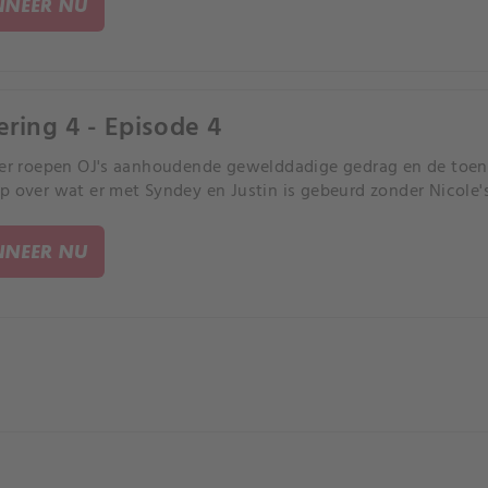
NEER NU
ering 4 - Episode 4
ter roepen OJ's aanhoudende gewelddadige gedrag en de toe
p over wat er met Syndey en Justin is gebeurd zonder Nicole'
NEER NU