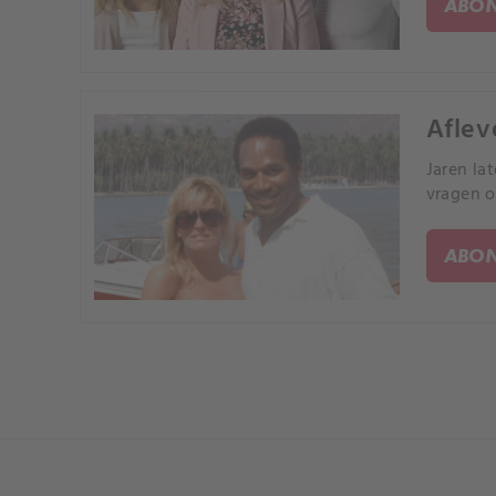
ABON
Aflev
Jaren la
vragen o
ABON