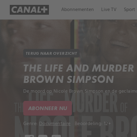
Abonnementen
Live TV
Sport
TERUG NAAR OVERZICHT
THE LIFE AND MURDER
BROWN SIMPSON
De moord op Nicole Brown Simpson en de geclaimd
ABONNEER NU
Genre:
Documentaire
Beoordeling: 12+