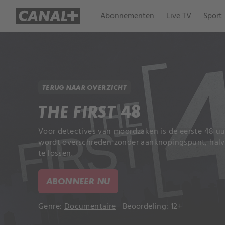
Abonnementen
Live TV
Sport
TERUG NAAR OVERZICHT
THE FIRST 48
Voor detectives van moordzaken is de eerste 48 uur
wordt overschreden zonder aanknopingspunt, halv
te lossen.
ABONNEER NU
Genre:
Documentaire
Beoordeling: 12+