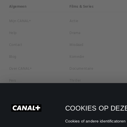
Algemeen
Films & Series
Mijn CANAL+
Actie
Help
Drama
Contact
Misdaad
Blog
Komedie
Over CANAL+
Documentaire
Pers
Thriller
Vacatures
Geschiedenis
Privacybeleid
Romantiek
COOKIES OP DEZE
Cookievoorkeuren
Horror
Cookies of andere identificatore