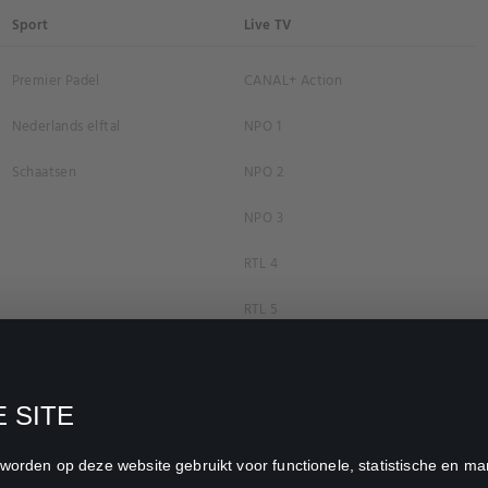
Sport
Live TV
Premier Padel
CANAL+ Action
Nederlands elftal
NPO 1
Schaatsen
NPO 2
NPO 3
RTL 4
RTL 5
RTL 7
RTL 8
 SITE
RTL Z
n worden op deze website gebruikt voor functionele, statistische en 