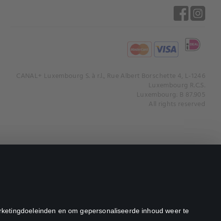
CANAL+ Luxembourg S. à r.l., Rue Albert Borschette 4, L-1246
Luxembourg R.C.S.
Luxembourg: B 87.905
All rights reserved
marketingdoeleinden en om gepersonaliseerde inhoud weer te