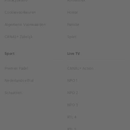
Privacybeleid
Romantiek
Cookievoorkeuren
Horror
Algemene Voorwaarden
Familie
CANAL+ Zakelijk
Sport
Sport
Live TV
Premier Padel
CANAL+ Action
Nederlands elftal
NPO 1
Schaatsen
NPO 2
NPO 3
RTL 4
RTL 5