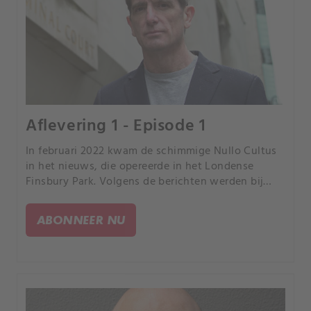
Aflevering 1 - Episode 1
In februari 2022 kwam de schimmige Nullo Cultus
in het nieuws, die opereerde in het Londense
Finsbury Park. Volgens de berichten werden bij
mannen hun penissen en testikels verwijderd
terwijl duizenden kijkers betaalden om via internet
ABONNEER NU
toe te kijken.