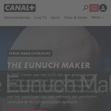
search
person
Meer
Abonnementen
Live TV
Sport
Films & Series
expand_more
TERUG NAAR OVERZICHT
THE EUNUCH MAKER
In 2022 kwam aan het licht dat een groep mannen
castraties uitvoerde en deze live streamde voor
betalende klanten. De man die de leiding had,
genaamd de 'The Eunuch Maker', werd beschuldigd
van het aansturen van een netwerk dat genitaliën
verwijderde en lichaamsdelen verkocht.