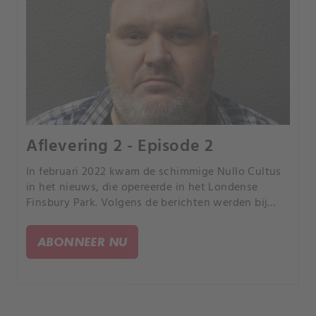
Aflevering 2 - Episode 2
In februari 2022 kwam de schimmige Nullo Cultus
in het nieuws, die opereerde in het Londense
Finsbury Park. Volgens de berichten werden bij
mannen hun penissen en testikels verwijderd
terwijl duizenden kijkers betaalden om via internet
ABONNEER NU
toe te kijken.