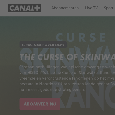
Abonnementen
Live TV
Sport
TERUG NAAR OVERZICHT
THE CURSE OF SKINW
Er staan onthullingen van epische omvang te wach
van HISTORY's hitserie Curse of Skinwalker Ranch v
vreemde en verontrustende fenomenen op het myst
hectare in Noordoost-Utah, zetten landeigenaar Br
hun meest gedurfde strategieën in.
ABONNEER NU