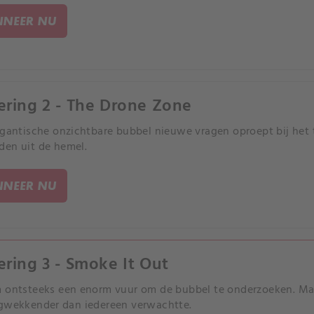
NEER NU
ering 2 - The Drone Zone
igantische onzichtbare bubbel nieuwe vragen oproept bij het t
en uit de hemel.
NEER NU
ering 3 - Smoke It Out
 ontsteeks een enorm vuur om de bubbel te onderzoeken. Maar
gwekkender dan iedereen verwachtte.