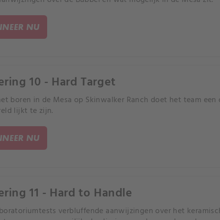
NEER NU
ering 10 - Hard Target
het boren in de Mesa op Skinwalker Ranch doet het team een on
ld lijkt te zijn.
NEER NU
ering 11 - Hard to Handle
boratoriumtests verbluffende aanwijzingen over het keramisch