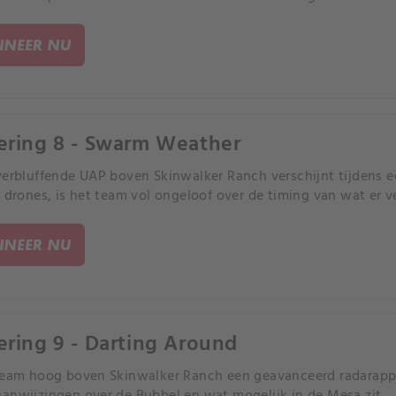
NEER NU
ering 8 - Swarm Weather
verbluffende UAP boven Skinwalker Ranch verschijnt tijdens
e drones, is het team vol ongeloof over de timing van wat er 
NEER NU
ering 9 - Darting Around
team hoog boven Skinwalker Ranch een geavanceerd radarappa
anwijzingen over de Bubbel en wat mogelijk in de Mesa zit.