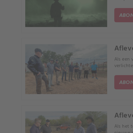
ABON
Aflev
Als een 
verlicht
ABON
Aflev
Als het 
nieuwe a