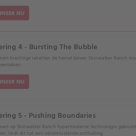
NEER NU
ering 4 - Bursting The Bubble
team krachtige raketten de hemel boven Skinwalker Ranch inschi
meemaken.
NEER NU
ering 5 - Pushing Boundaries
team op Skinwalker Ranch hypermoderne technologie gebruik
en, leidt dit tot een verontrustende onthulling.