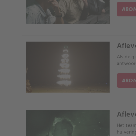
ABON
Aflev
Als de g
antwoord
ABON
Aflev
Het team
huiverin