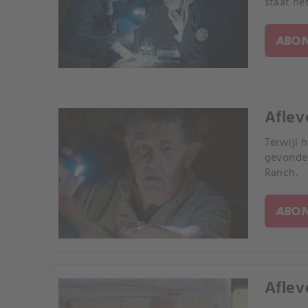
staat he
ABON
Aflev
Terwijl 
gevonden
Ranch.
ABON
Afleve