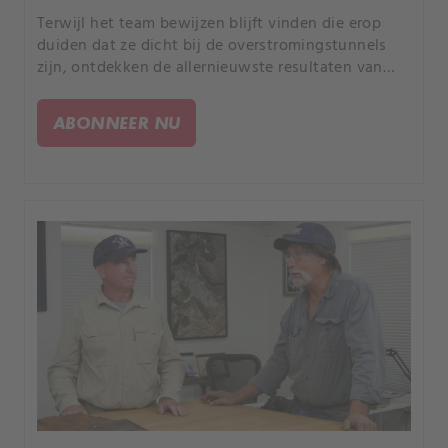
Terwijl het team bewijzen blijft vinden die erop
duiden dat ze dicht bij de overstromingstunnels
zijn, ontdekken de allernieuwste resultaten van
grondradar wat de ongrijpbare offsetkamer in de
geldkuil zou kunnen zijn.
ABONNEER NU