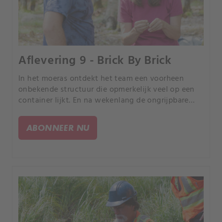
Aflevering 9 - Brick By Brick
In het moeras ontdekt het team een voorheen
onbekende structuur die opmerkelijk veel op een
container lijkt. En na wekenlang de ongrijpbare
Chappell-kluis te hebben nagejaagd, stuit de
Fellowship op een leegte diep in de Money Pit.
ABONNEER NU