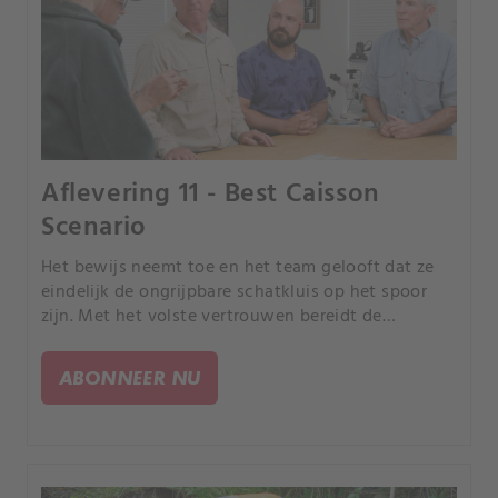
Aflevering 11 - Best Caisson
Scenario
Het bewijs neemt toe en het team gelooft dat ze
eindelijk de ongrijpbare schatkluis op het spoor
zijn. Met het volste vertrouwen bereidt de
Fellowship zich voor om de schat op te halen
terwijl ze de caissons oproepen.
ABONNEER NU