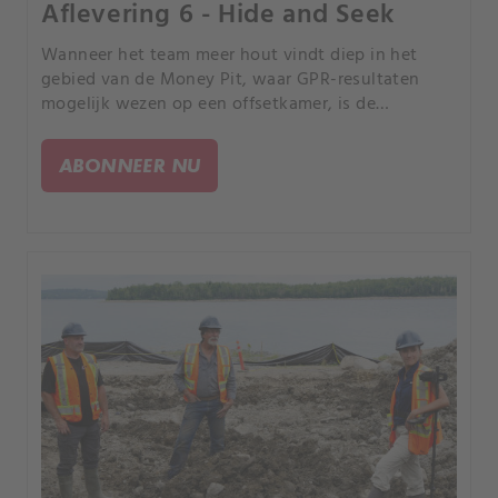
Aflevering 6 - Hide and Seek
Wanneer het team meer hout vindt diep in het
gebied van de Money Pit, waar GPR-resultaten
mogelijk wezen op een offsetkamer, is de
Fellowship er meer dan ooit van overtuigd dat hun
zoektocht naar antwoorden op het punt staat
ABONNEER NU
vruchten af te werpen.