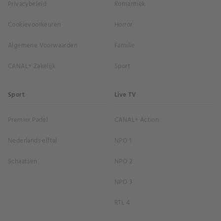
Privacybeleid
Romantiek
Cookievoorkeuren
Horror
Algemene Voorwaarden
Familie
CANAL+ Zakelijk
Sport
Sport
Live TV
Premier Padel
CANAL+ Action
Nederlands elftal
NPO 1
Schaatsen
NPO 2
NPO 3
RTL 4