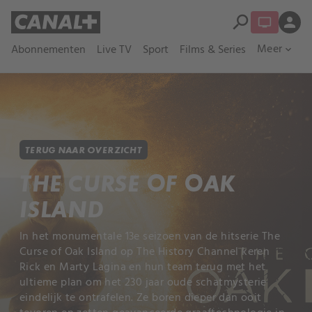
search
person
Meer
Abonnementen
Live TV
Sport
Films & Series
expand_more
TERUG NAAR OVERZICHT
THE CURSE OF OAK
ISLAND
In het monumentale 13e seizoen van de hitserie The
Curse of Oak Island op The History Channel keren
Rick en Marty Lagina en hun team terug met het
ultieme plan om het 230 jaar oude schatmysterie
eindelijk te ontrafelen. Ze boren dieper dan ooit