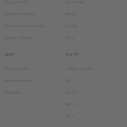
Privacybeleid
Romantiek
Cookievoorkeuren
Horror
Algemene Voorwaarden
Familie
CANAL+ Zakelijk
Sport
Sport
Live TV
Premier Padel
CANAL+ Action
Nederlands elftal
NPO 1
Schaatsen
NPO 2
NPO 3
RTL 4