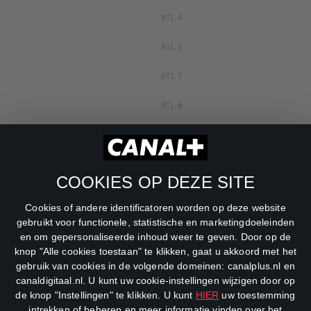
RTL 4
RTL 5
RTL 7
RTL 8
RTL Z
SBS6
COOKIES OP DEZE SITE
Net5
Cookies of andere identificatoren worden op deze website
Veronica
gebruikt voor functionele, statistische en marketingdoeleinden
en om gepersonaliseerde inhoud weer te geven. Door op de
DreamWorks Channel
knop "Alle cookies toestaan" te klikken, gaat u akkoord met het
gebruik van cookies in de volgende domeinen: canalplus.nl en
canaldigitaal.nl. U kunt uw cookie-instellingen wijzigen door op
de knop "Instellingen" te klikken. U kunt
HIER
uw toestemming
intrekken of beheren en meer informatie vinden over het