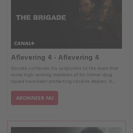
Aflevering 4 - Aflevering 4
Socrate confesses his suspicions to the team that
some high-ranking members of his former drug
squad have been protecting cocaine dealers. A
failed murder attempt on Eric’s son Jordan leads to
a further increase in tension between the Perez
ABONNEER NU
Family and the El Hassani brothers.