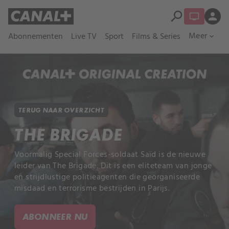
search
person
Meer
Abonnementen
Live TV
Sport
Films & Series
expand_more
TERUG NAAR OVERZICHT
THE BRIGADE
Voormalig Special Forces-soldaat Saïd is de nieuwe
leider van The Brigade. Dit is een eliteteam van jonge
en strijdlustige politieagenten die georganiseerde
misdaad en terrorisme bestrijden in Parijs.
ABONNEER NU