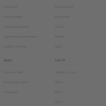
Vacatures
Geschiedenis
Privacybeleid
Romantiek
Cookievoorkeuren
Horror
Algemene Voorwaarden
Familie
CANAL+ Zakelijk
Sport
Sport
Live TV
Premier Padel
CANAL+ Action
Nederlands elftal
NPO 1
Schaatsen
NPO 2
NPO 3